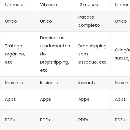
12 meses
Vitalício
12 meses
12 mes
Pacote
Único
Único
Único
completo
Dominar os
Tráfego
fundamentos
Dropshipping
Criaçã
orgânico,
do
sem
sua Loj
etc
Dropshipping,
estoque, etc
etc
Iniciante
Iniciante
Iniciante
Inician
Apps
Apps
Apps
Apps
PDFs
PDFs
PDFs
PDFs