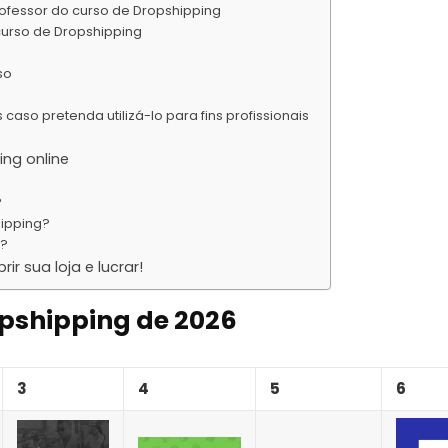
rofessor do curso de Dropshipping
curso de Dropshipping
so
aso pretenda utilizá-lo para fins profissionais
ng online
?
ipping?
g?
r sua loja e lucrar!
opshipping de 2026
3
4
5
6