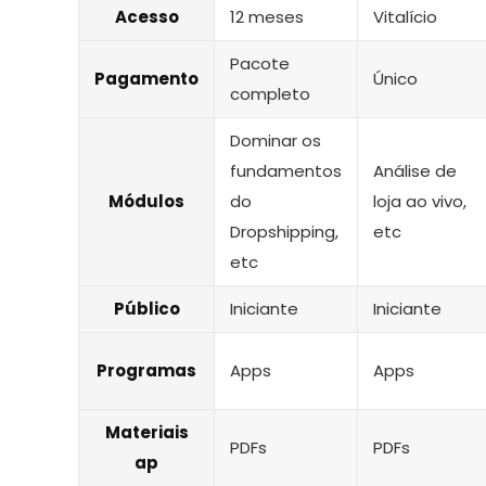
Acesso
12 meses
Vitalício
Pacote
Pagamento
Único
completo
Dominar os
fundamentos
Análise de
Módulos
do
loja ao vivo,
Dropshipping,
etc
etc
Público
Iniciante
Iniciante
Programas
Apps
Apps
Materiais
PDFs
PDFs
ap