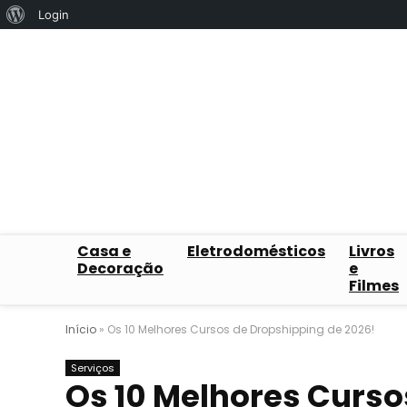
Sobre
Login
o
WordPress
Casa e
Eletrodomésticos
Livros
Decoração
e
Filmes
Início
»
Os 10 Melhores Cursos de Dropshipping de 2026!
Serviços
Os 10 Melhores Curso