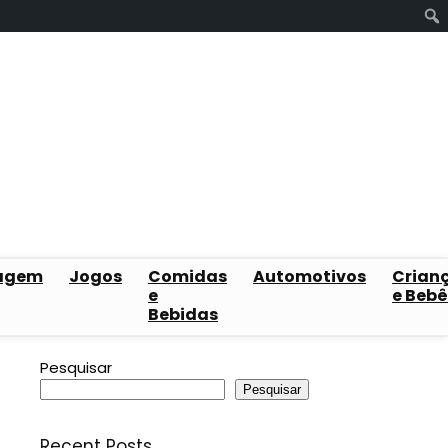
agem
Jogos
Comidas
Automotivos
Crian
e
e Bebê
Bebidas
Pesquisar
Pesquisar
Recent Posts