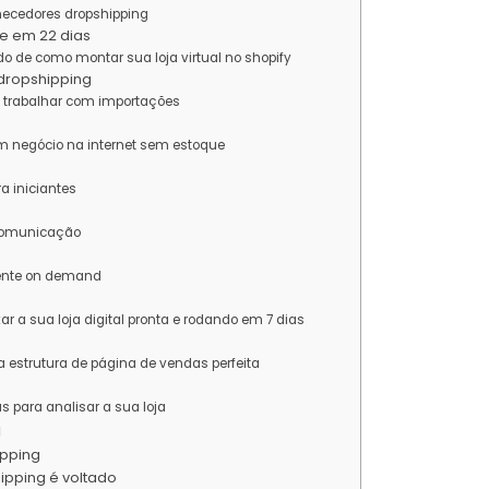
necedores dropshipping
ne em 22 dias
o de como montar sua loja virtual no shopify
dropshipping
 trabalhar com importações
m negócio na internet sem estoque
ra iniciantes
 comunicação
mente on demand
ar a sua loja digital pronta e rodando em 7 dias
estrutura de página de vendas perfeita
s para analisar a sua loja
g
ipping
ipping é voltado