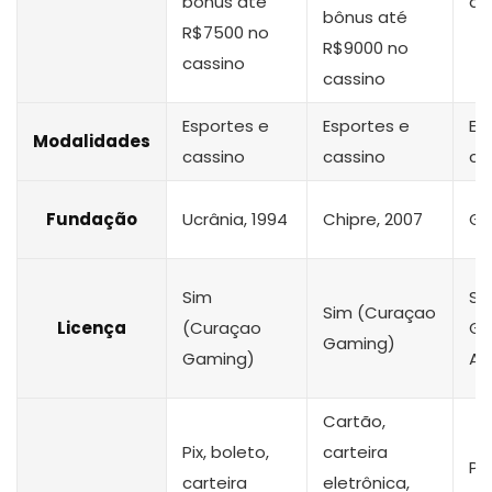
bônus até
at
bônus até
R$7500 no
R$9000 no
cassino
cassino
Esportes e
Esportes e
Es
Modalidades
cassino
cassino
ca
Fundação
Ucrânia, 1994
Chipre, 2007
Gr
Sim
Si
Sim (Curaçao
Licença
(Curaçao
Ga
Gaming)
Gaming)
Au
Cartão,
Pix, boleto,
carteira
Pix
carteira
eletrônica,