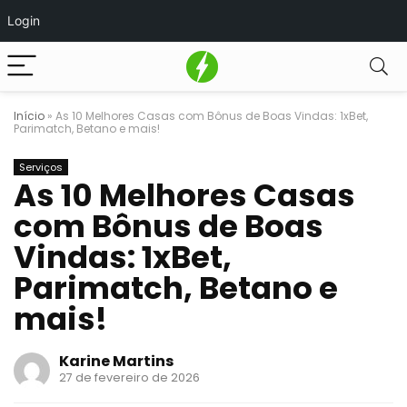
Login
Início
»
As 10 Melhores Casas com Bônus de Boas Vindas: 1xBet,
Parimatch, Betano e mais!
Serviços
As 10 Melhores Casas
com Bônus de Boas
Vindas: 1xBet,
Parimatch, Betano e
mais!
Karine Martins
27 de fevereiro de 2026