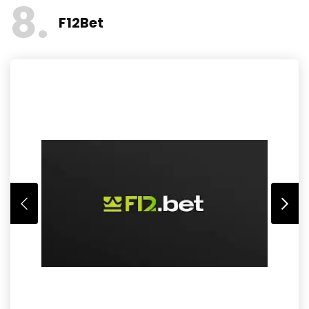
8
F12Bet