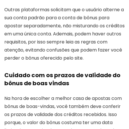
Outras plataformas solicitam que o usuário alterne a
sua conta padrão para a conta de bônus para
apostar separadamente, não misturando os créditos
em uma única conta. Ademais, podem haver outros
requisitos, por isso sempre leia as regras com
atenção, evitando confusões que podem fazer você
perder o bônus oferecido pelo site.
Cuidado com os prazos de validade do
bônus de boas vindas
Na hora de escolher a melhor casa de apostas com
bônus de boas-vindas, você também deve conferir
os prazos de validade dos créditos recebidos. Isso
porque, o valor do bônus costuma ter uma data