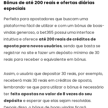
Bônus de até 200 reais e ofertas diárias
especiais
Perfeita para apostadores que buscam uma
plataforma fácil de utilizar e com um bônus de boas-
vindas generoso, a bet365 possui uma interface
intuitiva e oferece
até 200 reais de créditos de
aposta para novos usuários
, sendo que basta se
registrar no site e fazer um depósito mínimo de 30
reais para receber o equivalente em bônus.
Assim, o usuário que depositar 30 reais, por exemplo,
receberá mais 30 reais em créditos de aposta,
lembrando-se que para utilizar o bônus é necessário
ter
feito apostas no valor de 8 vezes do seu
depósito
e esperar que elas sejam resolvidas.
Depois disso, o bônus de boas-vindas ficará