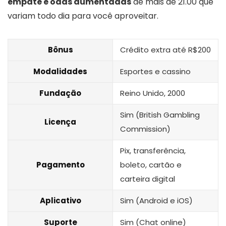
empate e odds aumentadas
de mais de 21.00 que
variam todo dia para você aproveitar.
Bônus
Crédito extra até R$200
Modalidades
Esportes e cassino
Fundação
Reino Unido, 2000
Sim (British Gambling
Licença
Commission)
Pix, transferência,
Pagamento
boleto, cartão e
carteira digital
Aplicativo
Sim (Android e iOS)
Suporte
Sim (Chat online)