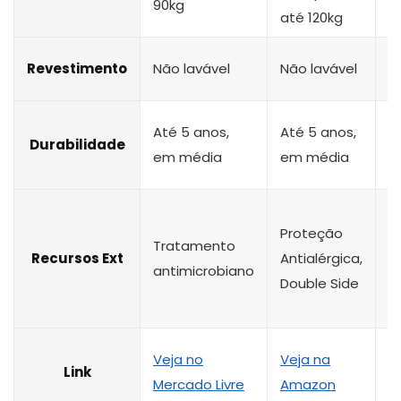
90kg
até 120kg
a
N
Revestimento
Não lavável
Não lavável
l
A
Até 5 anos,
Até 5 anos,
Durabilidade
a
em média
em média
m
Proteção
Tratamento
N
Recursos Ext
Antialérgica,
antimicrobiano
i
Double Side
Veja no
Veja na
V
Link
Mercado Livre
Amazon
A