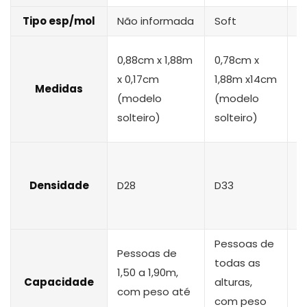
Tipo esp/mol
Não informada
Soft
S
0
0,88cm x 1,88m
0,78cm x
1
x 0,17cm
1,88m x14cm
Medidas
0
(modelo
(modelo
(
solteiro)
solteiro)
so
Densidade
D28
D33
D
Pessoas de
P
Pessoas de
todas as
d
1,50 a 1,90m,
Capacidade
alturas,
1
com peso até
com peso
c