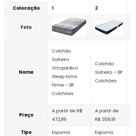
Colocação
1
2
3
Foto
Colchão
C
Solteiro
Colchão
S
Ortopédico
Nome
Solteiro – BF
E
Sleep Extra
Colchões
B
Firme – BF
U
Colchões
A partir de R$
A partir de
A
Preço
472,89
R$ 359,91
R
Tipo
Espuma
Espuma
E