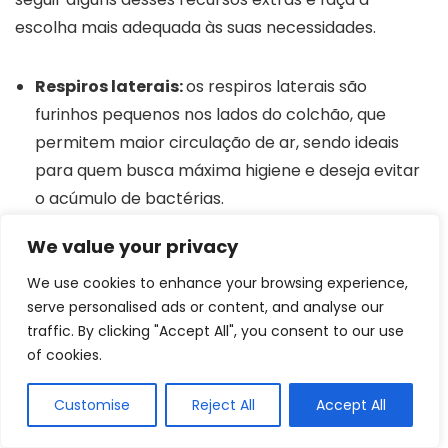
escolha mais adequada às suas necessidades.
Respiros laterais:
os respiros laterais são
furinhos pequenos nos lados do colchão, que
permitem maior circulação de ar, sendo ideais
para quem busca máxima higiene e deseja evitar
o acúmulo de bactérias.
Pillow Top:
é uma camada extra colocada sobre
We value your privacy
o colchão, com o objetivo de deixá-lo mais macio
e confortável. É ideal para quem busca proteção
We use cookies to enhance your browsing experience,
serve personalised ads or content, and analyse our
e conforto.
traffic. By clicking "Accept All", you consent to our use
Tratamento bactericida:
é um tratamento
of cookies.
específico que o material recebe, visando evitar a
proliferação de bactérias no colchão. Alguns
Customise
Reject All
Accept All
modelos também possuem tratamento