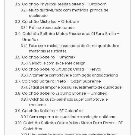
Colchão Physical Resist Solteiro – Ortobom
Muito durável, feito com matérias-primas de
qualidade
Colchão Misto Iso – Ortobom
Prático e bem estruturado
Colchão Solteiro Molas Ensacadas 01 Euro Smile –
Umaflex
Feito com molas ensacadas de ótima qualidade e
materiais resistentes
Colchão Solteiro – Umaflex
Versátil e com excelente design
Colchão Solteiro Ult Black Cinza – Herval
Altamente confortável e com ação antibacteriana
Colchão Solteiro Preto – Gazin Supreme
É fácil de limpar e possui revestimento de qualidade
Colchão Solteiro Espuma Bronze – Umaflex
Colchão custo-benefício super confortável e
moderno
Colchão Solteiro – BF Colchões
Com espuma de qualidade e proteção antiácaro
Colchão Solteiro Ortopédico Sleep Extra Firme – BF
Colchões
Um colchão custo-benefício ergonômico e firme