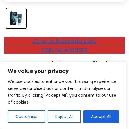
Veja no Mercado Livre
Veja na Amazon
Componente exclusivamente utilizado nos
produtos da marca Depimiel para um
We value your privacy
tratamento personalizado
We use cookies to enhance your browsing experience,
serve personalised ads or content, and analyse our
O creme depilatório masculino Depimiel da foto
traffic. By clicking "Accept All", you consent to our use
acima foi pensado especialmente para atender aos
of cookies.
homens que gostam de se cuidar e que
preferem
ficar livres de pelos até nas regiões
Customise
Reject All
Accept All
mais íntimas do corpo
. Esse produto passou por