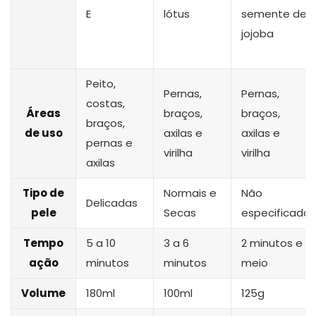
E
lótus
semente de
jojoba
Peito,
Pernas,
Pernas,
costas,
Áreas
braços,
braços,
braços,
de uso
axilas e
axilas e
pernas e
virilha
virilha
axilas
Tipo de
Normais e
Não
Delicadas
pele
Secas
especificado
Tempo
5 a 10
3 a 6
2 minutos e
ação
minutos
minutos
meio
Volume
180ml
100ml
125g