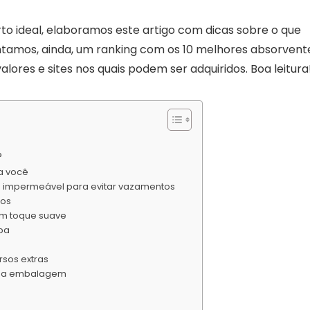
to ideal, elaboramos este artigo com dicas sobre o que
ntamos, ainda, um ranking com os 10 melhores absorvent
alores e sites nos quais podem ser adquiridos. Boa leitura
?
 a você
 impermeável para evitar vazamentos
cos
om toque suave
ba
rsos extras
e na embalagem