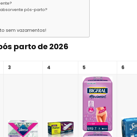
mente?
 absorvente pós-parto?
rto sem vazamentos!
pós parto de 2026
3
4
5
6