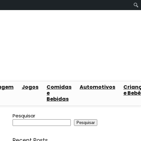
agem
Jogos
Comidas
Automotivos
Crian
e
e Bebê
Bebidas
Pesquisar
Pesquisar
Recent Posts