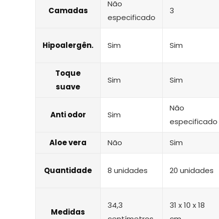
Não
Camadas
3
especificado
Hipoalergên.
Sim
Sim
Toque
Sim
Sim
suave
Não
Anti odor
Sim
especificado
Aloe vera
Não
Sim
Quantidade
8 unidades
20 unidades
34,3
‎31 x 10 x 18
Medidas
centímetros
cm