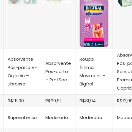
Absor
Absorvente
Roupa
Absorvente
Pós-p
Pós-parto V-
Íntima
Pós-parto
Sensa
Organic –
Moviment –
– ProtSec
Premi
Libresse
Bigfral
Capric
R$15,00
R$20,91
R$31,94
R$12,9
Superintenso
Moderado
Moderado
Moder