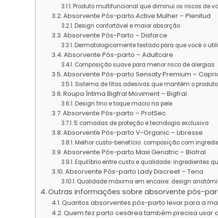
Produto multifuncional que diminui os riscos de 
Absorvente Pós-parto Active Mulher – Plenitud
Design confortável e maior absorção
Absorvente Pós-Parto – Disfarce
Dermatologicamente testado para que você o uti
Absorvente Pós-parto – Adultcare
Composição suave para menor risco de alergias
Absorvente Pós-parto Sensaty Premium – Capri
Sistema de fitas adesivas que mantêm o produto
Roupa Íntima Bigfral Moviment – Bigfral
Design fino e toque macio na pele
Absorvente Pós-parto – ProtSec
5 camadas de proteção e tecnologia exclusiva
Absorvente Pós-parto V-Organic – Libresse
Melhor custo-benefício: composição com ingredie
Absorvente Pós-parto Maxi Geriatric – Biofral
Equilíbrio entre custo e qualidade: ingredientes 
Absorvente Pós-parto Lady Discreet – Tena
Qualidade máxima em encaixe: design anatômic
Outras informações sobre absorvente pós-par
Quantos absorventes pós-parto levar para a m
Quem fez parto cesárea também precisa usar 