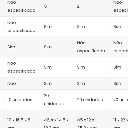
Não
Não
5
2
especificado
especi
Não
Sim
Sim
Sim
especificado
Não
Não
Sim
Sim
especificado
especi
Não
Sim
Sim
Sim
especificado
Não
Sim
Sim
Sim
20
10 unidades
20 unidades
20 uni
unidades
‎10 x 16,5 x 8
‎46,4 x 14,5 x
45 x 12 x
‎11 x 22 
cm
10,3 cm
35,34 cm
cm