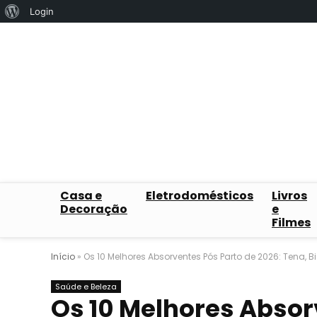
Sobre
Login
o
WordPress
Casa e
Eletrodomésticos
Livros
Decoração
e
Filmes
Início
»
Os 10 Melhores Absorventes Pós Parto de 2026: Tena, Bio
Saúde e Beleza
Os 10 Melhores Absor