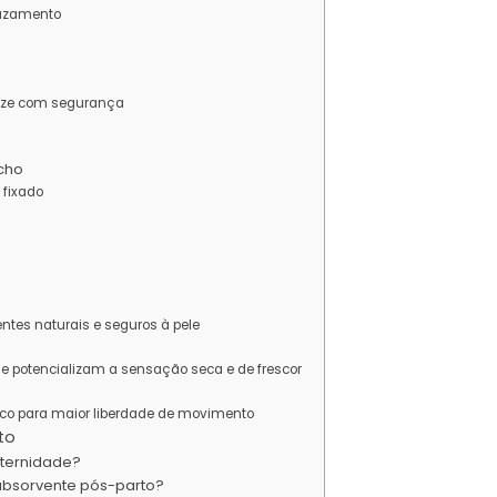
vazamento
lize com segurança
cho
 fixado
ntes naturais e seguros à pele
que potencializam a sensação seca e de frescor
o para maior liberdade de movimento
to
aternidade?
absorvente pós-parto?