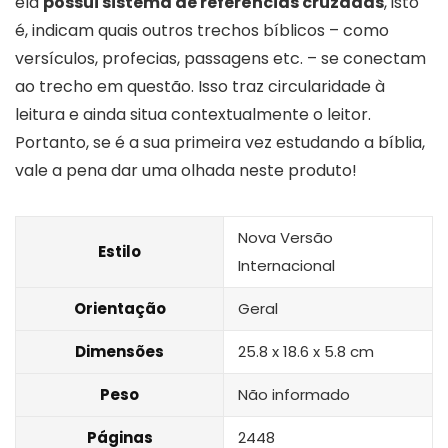
ela
possui sistema de referências cruzadas
, isto
é, indicam quais outros trechos bíblicos – como
versículos, profecias, passagens etc. – se conectam
ao trecho em questão. Isso traz circularidade à
leitura e ainda situa contextualmente o leitor.
Portanto, se é a sua primeira vez estudando a bíblia,
vale a pena dar uma olhada neste produto!
Nova Versão
Estilo
Internacional
Orientação
Geral
Dimensões
25.8 x 18.6 x 5.8 cm
Peso
Não informado
Páginas
2448