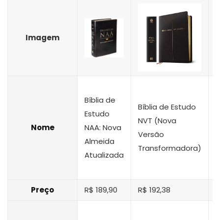
Imagem
B
Bíblia de
Bíblia de Estudo
Estudo
NVT (Nova
1
Nome
NAA: Nova
Versão
E
Almeida
Transformadora)
H
Atualizada
P
Preço
R$ 189,90
R$ 192,38
R