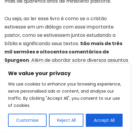
mais de quarenta anos de ministério pastoral.
Ou seja, ao ler esse livro é como se o cristão
estivesse em um diálogo com esse importante
pastor, como se estivessem juntos estudando a
bíblia e significando seus textos.
São mais de três
mil sermões e oitocentos comentários de
Spurgeon
. Além de abordar sobre diversos assuntos
que estão em passagens da bíblia, essa versão trata
We value your privacy
das necessidades da Igreja contemporânea e de
We use cookies to enhance your browsing experience,
seus desafios.
serve personalised ads or content, and analyse our
traffic. By clicking "Accept All", you consent to our use
Estilo
Não informado
of cookies.
Orientação
Evangélica
Customise
Reject All
Accept All
Dimensões
25.2 x 18.4 x 4.8 cm