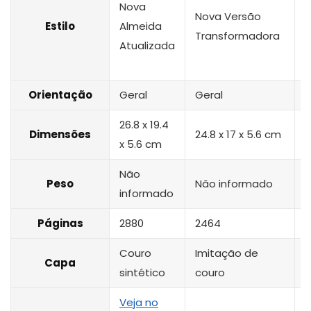
Nova
Nova Versão
K
Estilo
Almeida
Transformadora
Atualizada
Orientação
Geral
Geral
G
26.8 x 19.4
2
Dimensões
24.8 x 17 x 5.6 cm
x 5.6 cm
x
Não
Peso
Não informado
informado
i
Páginas
2880
2464
2
Couro
Imitação de
I
Capa
sintético
couro
d
Veja no
V