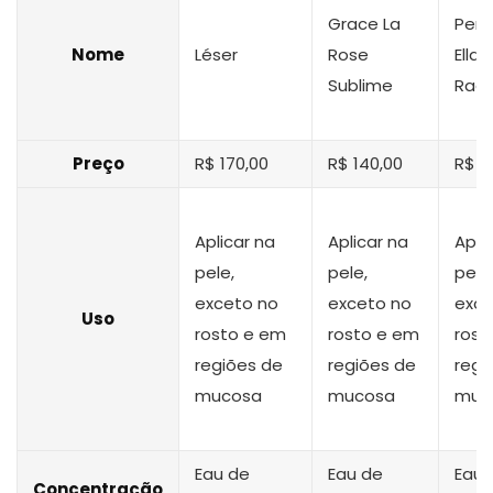
Grace La
Per
Nome
Léser
Rose
Ella
Sublime
Radi
Preço
R$ 170,00
R$ 140,00
R$ 9
Aplicar na
Aplicar na
Apli
pele,
pele,
pele
exceto no
exceto no
exce
Uso
rosto e em
rosto e em
rost
regiões de
regiões de
regi
mucosa
mucosa
muc
Eau de
Eau de
Eau 
Concentração