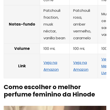
Patchouli
Patchouli
Musg
fraction,
rosa,
cedr
Notas-fundo
musk
amber
sand
néctar,
vermelho,
vani
vanilla bean
caramelo
Volume
100 mL
100 mL
100 
Veja
Veja na
Veja na
Link
Mer
Amazon
Amazon
Livre
Como escolher o melhor
perfume feminino da Hinode