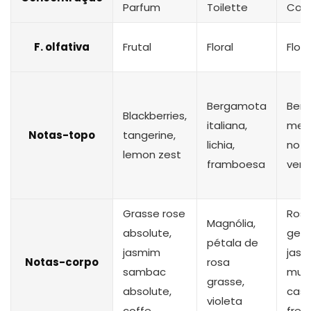
Parfum
Toilette
Col
F. olfativa
Frutal
Floral
Flora
Bergamota
Ber
Blackberries,
italiana,
melã
Notas-topo
tangerine,
lichia,
not
lemon zest
framboesa
verd
Grasse rose
Rosa
Magnólia,
absolute,
gera
pétala de
jasmim
jasm
Notas-corpo
rosa
sambac
mug
grasse,
absolute,
cassi
violeta
coffe
fresi