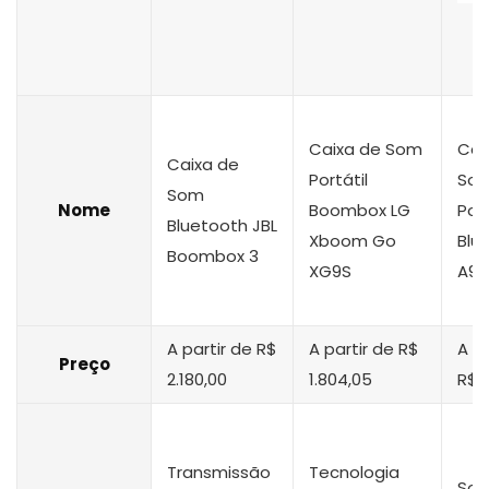
Caixa de Som
Cai
Caixa de
Portátil
So
Som
Nome
Boombox LG
Por
Bluetooth JBL
Xboom Go
Blu
Boombox 3
XG9S
A90
A partir de R$
A partir de R$
A Pa
Preço
2.180,00
1.804,05
R$ 
Transmissão
Tecnologia
Som