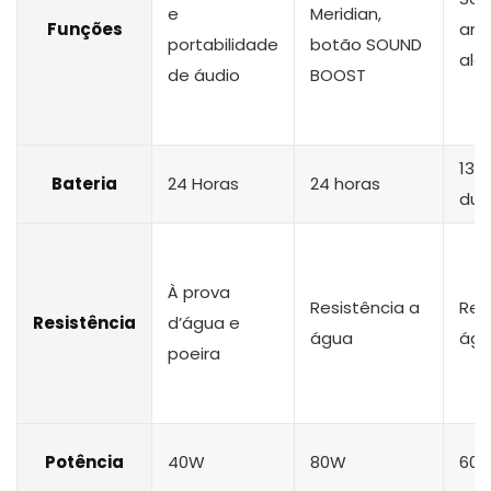
e
Meridian,
Funções
amp
portabilidade
botão SOUND
alc
de áudio
BOOST
13 
Bateria
24 Horas
24 horas
dur
À prova
Resistência a
Res
Resistência
d’água e
água
ág
poeira
Potência
40W
80W
60 