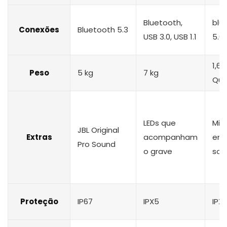
Bluetooth,
blu
Conexões
Bluetooth 5.3
‎USB 3.0, USB 1.1
5.0
1,65
Peso
5 kg
7 kg
Qui
LEDs que
Mic
JBL Original
Extras
acompanham
emb
Pro Sound
o grave
som
Proteção
IP67
IPX5
IPX