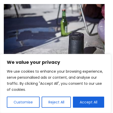
We value your privacy
We use cookies to enhance your browsing experience,
serve personalised ads or content, and analyse our
Fonte： https://m.media-amazon.com
traffic. By clicking "Accept All", you consent to our use
of cookies.
Conhecida como a maior fábrica de caixas acústicas
Customise
Reject All
Accept All
do mundo, a Bose vem dominando com sua alta
qualidade. Fundada nos Estados Unidos, a Bose tem