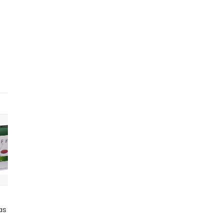
7
8
9
10
Coleira
as
Coleira
Erva de
Coleira
Colei