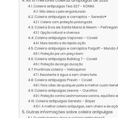
As 10 melhores coleiras antipulgas de 2026
Coleira antipulgas Tea 327 – KÖNIG
Não deixa o pelo engordurado
Coleira antipulgas e carraptos – Seresto®
Coleira com proteção prolongada
Coleira Erva de Santa Maria & Neem – PetVegan
Opção natural e cheirosa
Coleira antipulgas Vaponex – Coveli
Mais barato e de rápida ação
Coleira antipulgas e carraptos Pulgoff – Mundo 
Proteção por um preço bom
Coleira antipulgas Bulldog 7 – Coveli
Proteção de longa duração
Frontmax coleira – Vetoquinol
Resistente à água e sem cheiro forte
Coleira antipulgas Previn – Coveli
Para cães de qualquer porte e melhor custo-benef
Coleira antipulgas Leevre – Ourofino
Proteção contra Leishmaniose canina, equilíbrio e
Coleira antipulgas Seresto – Bayer
A melhor coleira antipulgas, sem cheiro e de açã
Outras informações sobre coleira antipulgas
Quanto tempo dura a coleira antipulgas?