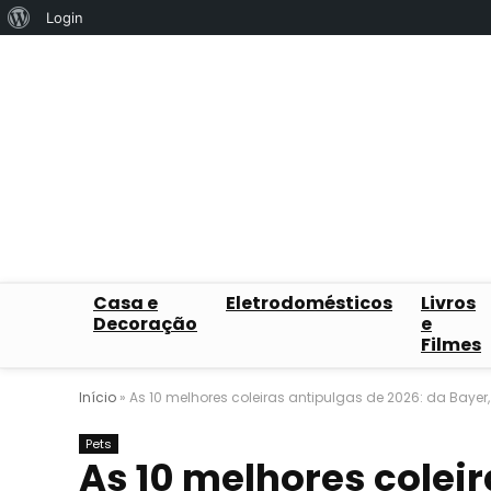
Sobre
Login
o
WordPress
Casa e
Eletrodomésticos
Livros
Decoração
e
Filmes
Início
»
As 10 melhores coleiras antipulgas de 2026: da Bayer,
Pets
As 10 melhores coleir