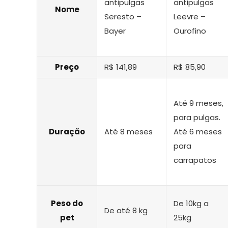
antipulgas
antipulgas
Nome
Seresto –
Leevre –
Bayer
Ourofino
Preço
R$ 141,89
R$ 85,90
Até 9 meses,
para pulgas.
Duração
Até 8 meses
Até 6 meses
para
carrapatos
Peso do
De 10kg a
De até 8 kg
pet
25kg