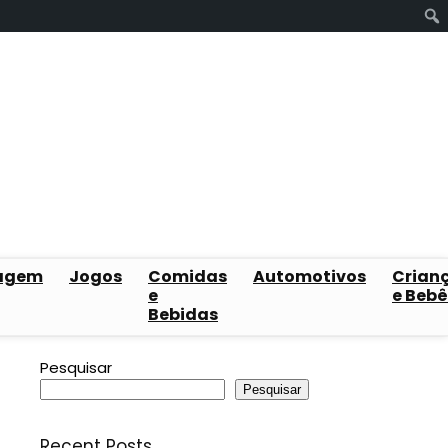
agem
Jogos
Comidas
Automotivos
Crian
e
e Bebê
Bebidas
Pesquisar
Pesquisar
Recent Posts