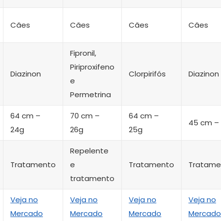
Cães
Cães
Cães
Cães
Fipronil,
Piriproxifeno
Diazinon
Clorpirifós
Diazinon
e
Permetrina
64 cm –
70 cm –
64 cm –
45 cm – 
24g
26g
25g
Repelente
Tratamento
e
Tratamento
Tratame
tratamento
Veja no
Veja no
Veja no
Veja no
Mercado
Mercado
Mercado
Mercado