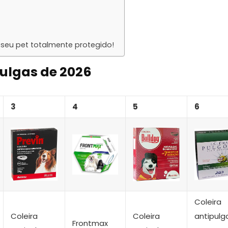
 seu pet totalmente protegido!
pulgas de 2026
3
4
5
6
Coleira
Coleira
Coleira
antipulg
Frontmax