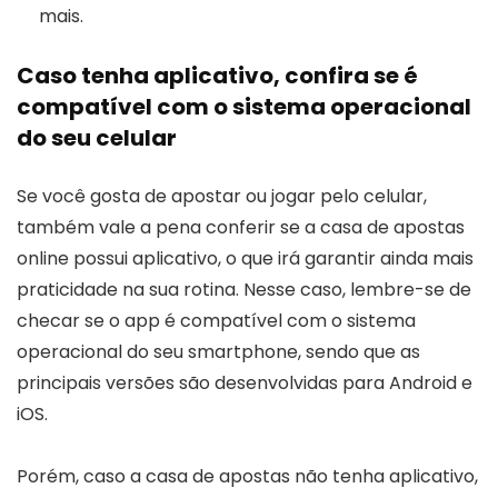
mais.
Caso tenha aplicativo, confira se é
compatível com o sistema operacional
do seu celular
Se você gosta de apostar ou jogar pelo celular,
também vale a pena conferir se a casa de apostas
online possui aplicativo, o que irá garantir ainda mais
praticidade na sua rotina. Nesse caso, lembre-se de
checar se o app é compatível com o sistema
operacional do seu smartphone, sendo que as
principais versões são desenvolvidas para Android e
iOS.
Porém, caso a casa de apostas não tenha aplicativo,