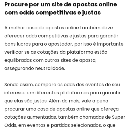
Procure por um site de apostas online
com odds competitivas e justas
A melhor casa de apostas online também deve
oferecer odds competitivas e justas para garantir
bons lucros para o apostador, por isso é importante
verificar se as cotações da plataforma estão
equilibradas com outros sites de aposta,
assegurando neutralidade.
Sendo assim, compare as odds dos eventos de seu
interesse em diferentes plataformas para garantir
que elas são justas. Além do mais, vale a pena
procurar uma casa de apostas online que ofereça
cotações aumentadas, também chamadas de Super
Odds, em eventos e partidas selecionados, o que