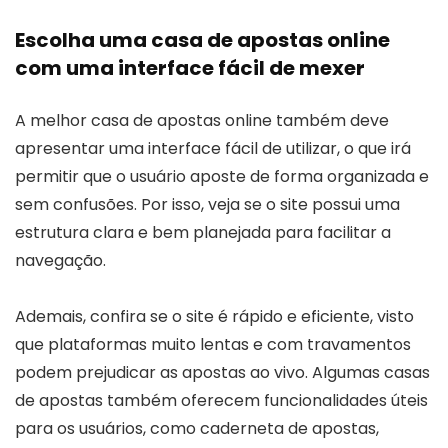
Escolha uma casa de apostas online
com uma interface fácil de mexer
A melhor casa de apostas online também deve
apresentar uma interface fácil de utilizar, o que irá
permitir que o usuário aposte de forma organizada e
sem confusões. Por isso, veja se o site possui uma
estrutura clara e bem planejada para facilitar a
navegação.
Ademais, confira se o site é rápido e eficiente, visto
que plataformas muito lentas e com travamentos
podem prejudicar as apostas ao vivo. Algumas casas
de apostas também oferecem funcionalidades úteis
para os usuários, como caderneta de apostas,