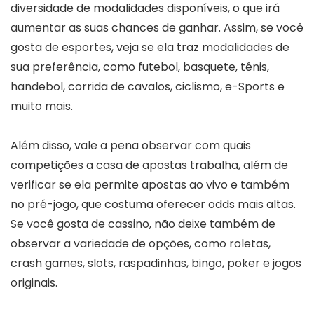
diversidade de modalidades disponíveis, o que irá
aumentar as suas chances de ganhar. Assim, se você
gosta de esportes, veja se ela traz modalidades de
sua preferência, como futebol, basquete, tênis,
handebol, corrida de cavalos, ciclismo, e-Sports e
muito mais.
Além disso, vale a pena observar com quais
competições a casa de apostas trabalha, além de
verificar se ela permite apostas ao vivo e também
no pré-jogo, que costuma oferecer odds mais altas.
Se você gosta de cassino, não deixe também de
observar a variedade de opções, como roletas,
crash games, slots, raspadinhas, bingo, poker e jogos
originais.