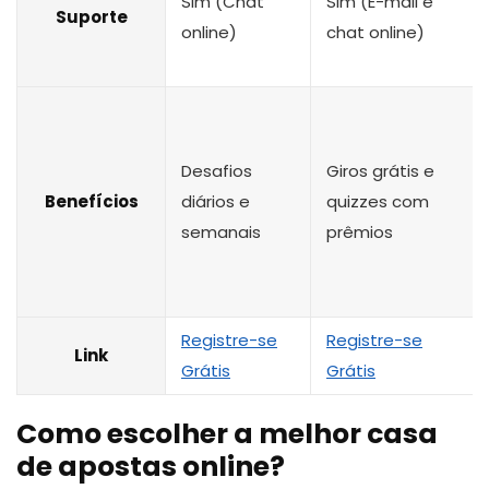
Sim (Chat
Sim (E-mail e
Suporte
online)
chat online)
Desafios
Giros grátis e
Benefícios
diários e
quizzes com
semanais
prêmios
Registre-se
Registre-se
Link
Grátis
Grátis
Como escolher a melhor casa
de apostas online?