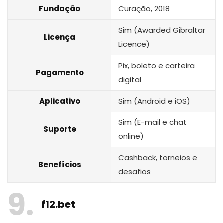
Fundação
Curação, 2018
Sim (Awarded Gibraltar
Licença
Licence)
Pix, boleto e carteira
Pagamento
digital
Aplicativo
Sim (Android e iOS)
Sim (E-mail e chat
Suporte
online)
Cashback, torneios e
Benefícios
desafios
9
f12.bet