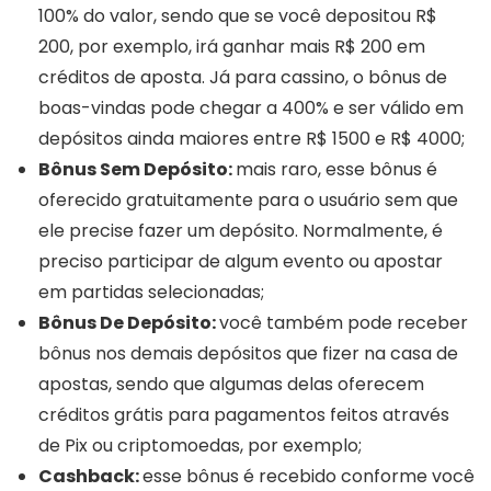
100% do valor, sendo que se você depositou R$
200, por exemplo, irá ganhar mais R$ 200 em
créditos de aposta. Já para cassino, o bônus de
boas-vindas pode chegar a 400% e ser válido em
depósitos ainda maiores entre R$ 1500 e R$ 4000;
Bônus Sem Depósito:
mais raro, esse bônus é
oferecido gratuitamente para o usuário sem que
ele precise fazer um depósito. Normalmente, é
preciso participar de algum evento ou apostar
em partidas selecionadas;
Bônus De Depósito:
você também pode receber
bônus nos demais depósitos que fizer na casa de
apostas, sendo que algumas delas oferecem
créditos grátis para pagamentos feitos através
de Pix ou criptomoedas, por exemplo;
Cashback:
esse bônus é recebido conforme você