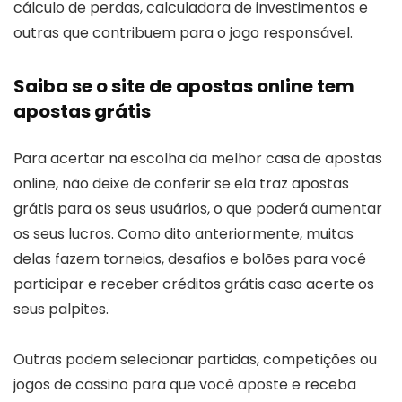
cálculo de perdas, calculadora de investimentos e
outras que contribuem para o jogo responsável.
Saiba se o site de apostas online tem
apostas grátis
Para acertar na escolha da melhor casa de apostas
online, não deixe de conferir se ela traz apostas
grátis para os seus usuários, o que poderá aumentar
os seus lucros. Como dito anteriormente, muitas
delas fazem torneios, desafios e bolões para você
participar e receber créditos grátis caso acerte os
seus palpites.
Outras podem selecionar partidas, competições ou
jogos de cassino para que você aposte e receba