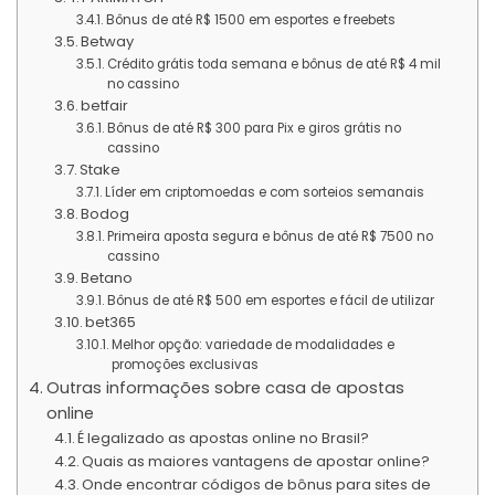
Bônus de até R$ 1500 em esportes e freebets
Betway
Crédito grátis toda semana e bônus de até R$ 4 mil
no cassino
betfair
Bônus de até R$ 300 para Pix e giros grátis no
cassino
Stake
Líder em criptomoedas e com sorteios semanais
Bodog
Primeira aposta segura e bônus de até R$ 7500 no
cassino
Betano
Bônus de até R$ 500 em esportes e fácil de utilizar
bet365
Melhor opção: variedade de modalidades e
promoções exclusivas
Outras informações sobre casa de apostas
online
É legalizado as apostas online no Brasil?
Quais as maiores vantagens de apostar online?
Onde encontrar códigos de bônus para sites de