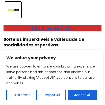
Registre-se Grátis
Sorteios imperdíveis e variedade de
modalidades esportivas
Ideal para quem gosta de apostar em esportes,
We value your privacy
a F12.bet é uma casa de apostas online que
We use cookies to enhance your browsing experience,
traz
inúmeras modalidades esportivas para os
serve personalised ads or content, and analyse our
seus usuários
, como futebol, tênis, futsal, vôlei,
traffic. By clicking "Accept All", you consent to our use
MMA, sinuca, dardos e muitos outros, com odds
of cookies.
competitivas no mercado.
Customise
Reject All
Accept All
Além de apostar, é possível participar de