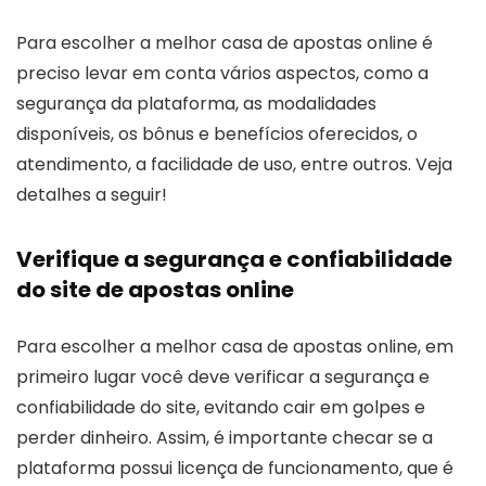
Para escolher a melhor casa de apostas online é
preciso levar em conta vários aspectos, como a
segurança da plataforma, as modalidades
disponíveis, os bônus e benefícios oferecidos, o
atendimento, a facilidade de uso, entre outros. Veja
detalhes a seguir!
Verifique a segurança e confiabilidade
do site de apostas online
Para escolher a melhor casa de apostas online, em
primeiro lugar você deve verificar a segurança e
confiabilidade do site, evitando cair em golpes e
perder dinheiro. Assim, é importante checar se a
plataforma possui licença de funcionamento, que é