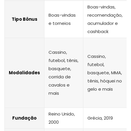
Boas-vindas,
Boas-vindas
recomendação,
Tipo Bônus
e torneios
acumulador e
cashback
Cassino,
Cassino,
futebol, tênis,
futebol,
basquete,
Modalidades
basquete, MMA,
corrida de
tênis, hóquei no
cavalos e
gelo e mais
mais
Reino Unido,
Fundação
Grécia, 2019
2000