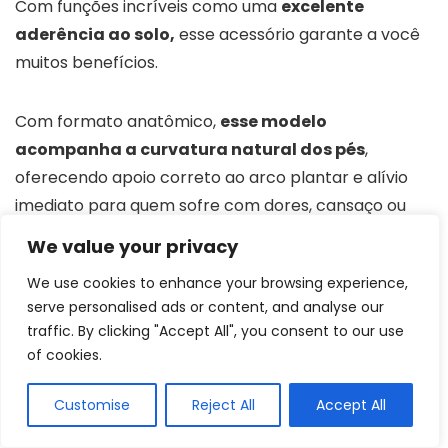
Com funções incríveis como uma
excelente
aderência ao solo,
esse acessório garante a você
muitos benefícios.
Com formato anatômico,
esse modelo
acompanha a curvatura natural dos pés
,
oferecendo apoio correto ao arco plantar e alívio
imediato para quem sofre com dores, cansaço ou
desconfortos ortopédicos. A palmilha macia e
We value your privacy
acolchoada distribui o peso de forma uniforme,
We use cookies to enhance your browsing experience,
reduzindo a pressão sobre calcanhares e dedos, o
serve personalised ads or content, and analyse our
que ajuda a prevenir fascite plantar e dores
traffic. By clicking "Accept All", you consent to our use
articulares.
of cookies.
Customise
Reject All
Accept All
Tipo
Para coluna