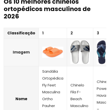
Os 10 melhores chinelos
ortopédicos masculinos de
2026
Classificação
1
2
3
Imagem
Sandália
Ortopédica
Chinel
Fly Feet
Chinelo
Power 
Masculina
Fila F-
Havaia
Nome
Ortho
Beach
Mascul
Pauher
Masculino
–