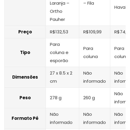
Laranja –
– Fila
Havaia
Ortho
Pauher
Preço
R$132,53
R$109,99
R$74,9
Para
Para
Para
Tipo
coluna e
coluna
coluna
esporão
‎27 x 8.5 x 2
Não
Não
Dimensões
cm
informado
inform
Não
Peso
278 g
260 g
inform
Não
Não
Não
Formato Pé
informado
informado
inform