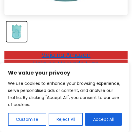
Veja na Amazon
Veja no Mercado Livre
We value your privacy
Formato anatômico e secagem rápida
We use cookies to enhance your browsing experience,
A Almofada Banho Baby, da Buba, é o presente
serve personalised ads or content, and analyse our
traffic. By clicking "Accept All", you consent to our use
perfeito para bebês que gostam de água e para pais
of cookies.
que prezam pela segurança, visto que ela traz
um
formato anatômico que se encaixa na
Customise
Reject All
Accept All
banheira
, deixando os pequenos protegidos durante
o todo o banho.