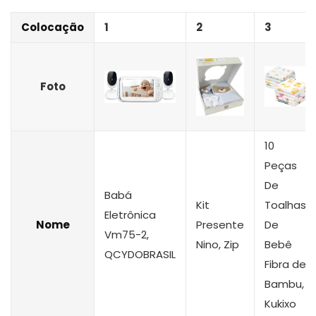
Colocação
1
2
3
Foto
10
Peças
De
Babá
Kit
Toalhas
Eletrônica
Nome
Presente
De
Vm75-2,
Nino, Zip
Bebê
QCYDOBRASIL
Fibra de
Bambu,
Kukixo