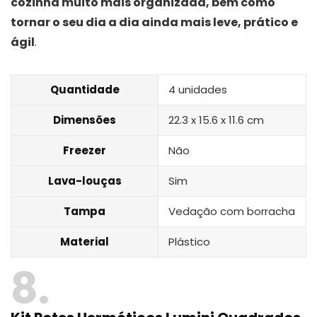
cozinha muito mais organizada, bem como
tornar o seu dia a dia ainda mais leve, prático e
ágil
.
Quantidade
4 unidades
Dimensões
‎22.3 x 15.6 x 11.6 cm
Freezer
Não
Lava-louças
Sim
Tampa
Vedação com borracha
Material
Plástico
8