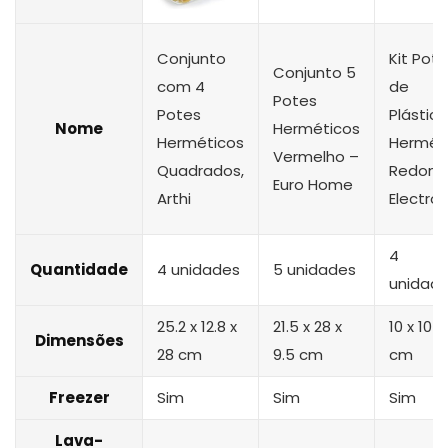
Conjunto
Kit Pot
Conjunto 5
com 4
de
Potes
Potes
Plástico
Nome
Herméticos
Herméticos
Herméti
Vermelho –
Quadrados,
Redond
Euro Home
Arthi
Electrol
4
Quantidade
4 unidades
5 unidades
unidad
‎25.2 x 12.8 x
21.5 x 28 x
10 x 10 x
Dimensões
28 cm
9.5 cm
cm
Freezer
Sim
Sim
Sim
Lava-