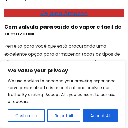
Veja na Amazon
Com válvula para saída do vapor e fácil de
armazenar
Perfeito para você que está procurando uma
excelente opção para armazenar todos os tipos de
alimentos ou para preparar a sua marmita com
muito mais facilidade, deixando a sua rotina mais
We value your privacy
prática e rápida, o Kit Potes de Vidro Hermético da
We use cookies to enhance your browsing experience,
Electrolux conta com
4 unidades de diferentes
serve personalised ads or content, and analyse our
tamanhos produzidas com vidro de alta
traffic. By clicking "Accept All", you consent to our use
of cookies.
resistência
.
Customise
Reject All
Accept All
Fabricado com um
formato inteligente, você
pode empilhar os potes para facilitar o