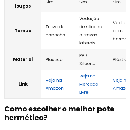
Sim
Sim
Sim
louças
Vedação
Vedaç
Trava de
de silicone
Tampa
com
borracha
e travas
borrac
laterais
PP /
Material
Plástico
Plástico
Silicone
Veja no
Veja na
Veja na
Link
Mercado
Amazon
Amazo
Livre
Como escolher o melhor pote
hermético?