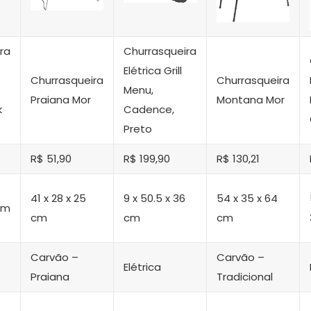
ra
Churrasqueira
Elétrica Grill
Churrasqueira
Churrasqueira
Menu,
Praiana Mor
Montana Mor
k
Cadence,
Preto
R$ 51,90
R$ 199,90
R$ 130,21
41 x 28 x 25
9 x 50.5 x 36
54 x 35 x 64
cm
cm
cm
cm
Carvão –
Carvão –
Elétrica
Praiana
Tradicional