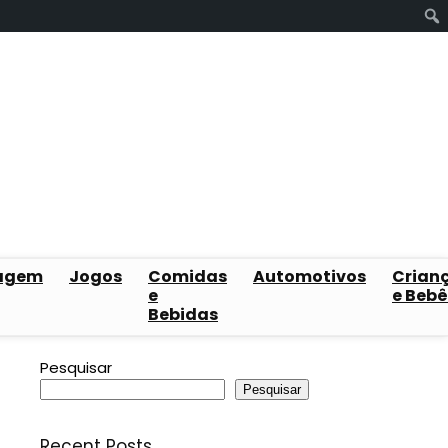
agem
Jogos
Comidas
Automotivos
Crian
e
e Bebê
Bebidas
Pesquisar
Pesquisar
Recent Posts