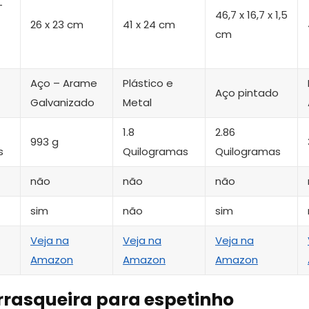
–
46,7 x 16,7 x 1,5
26 x 23 cm
41 x 24 cm
cm
Aço – Arame
Plástico e
Aço pintado
Galvanizado
Metal
1.8
2.86
993 g
s
Quilogramas
Quilogramas
não
não
não
sim
não
sim
Veja na
Veja na
Veja na
Amazon
Amazon
Amazon
rrasqueira para espetinho