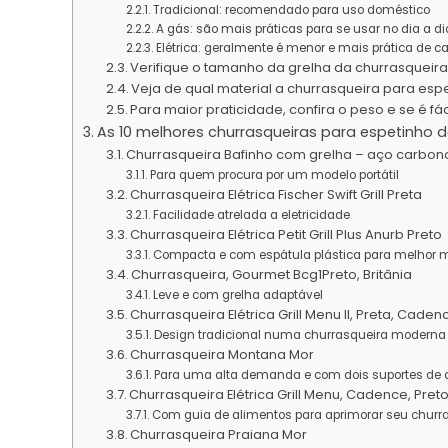
Tradicional: recomendado para uso doméstico
A gás: são mais práticas para se usar no dia a di
Elétrica: geralmente é menor e mais prática de ca
Verifique o tamanho da grelha da churrasqueir
Veja de qual material a churrasqueira para espe
Para maior praticidade, confira o peso e se é fá
As 10 melhores churrasqueiras para espetinho 
Churrasqueira Bafinho com grelha – aço carbon
Para quem procura por um modelo portátil
Churrasqueira Elétrica Fischer Swift Grill Preta
Facilidade atrelada a eletricidade
Churrasqueira Elétrica Petit Grill Plus Anurb Preto
Compacta e com espátula plástica para melhor 
Churrasqueira, Gourmet Bcg1Preto, Britânia
Leve e com grelha adaptável
Churrasqueira Elétrica Grill Menu II, Preta, Caden
Design tradicional numa churrasqueira moderna
Churrasqueira Montana Mor
Para uma alta demanda e com dois suportes de di
Churrasqueira Elétrica Grill Menu, Cadence, Pret
Com guia de alimentos para aprimorar seu churr
Churrasqueira Praiana Mor