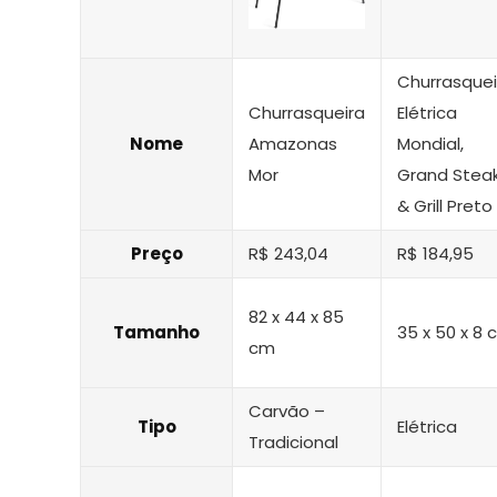
Churrasquei
Churrasqueira
Elétrica
Nome
Amazonas
Mondial,
Mor
Grand Stea
& Grill Preto
Preço
R$ 243,04
R$ 184,95
82 x 44 x 85
Tamanho
35 x 50 x 8 
cm
Carvão –
Tipo
Elétrica
Tradicional