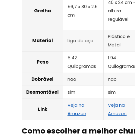
40 x 24 cm 
56,7 x 30 x 2,5
Grelha
altura
cm
regulável
Plástico e
Material
Liga de aço
Metal
5.42
1.94
Peso
Quilogramas
Quilograma
Dobrável
não
não
Desmontável
sim
sim
Veja na
Veja na
Link
Amazon
Amazon
Como escolher a melhor chu