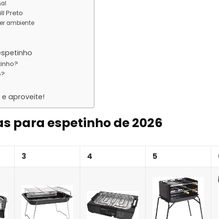
nal
ll Preto
uer ambiente
espetinho
tinho?
o?
e aproveite!
as para espetinho de 2026
3
4
5