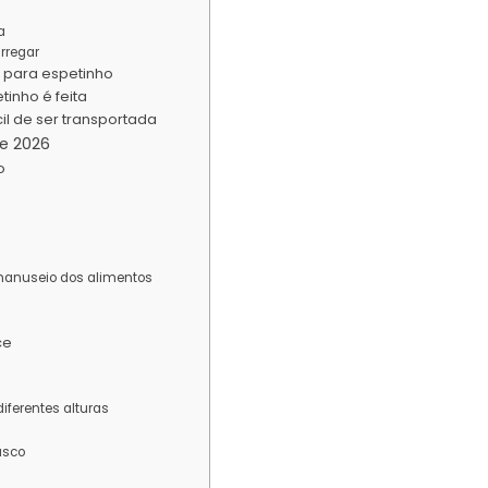
a
rregar
a para espetinho
tinho é feita
cil de ser transportada
de 2026
o
manuseio dos alimentos
ce
ferentes alturas
o
asco