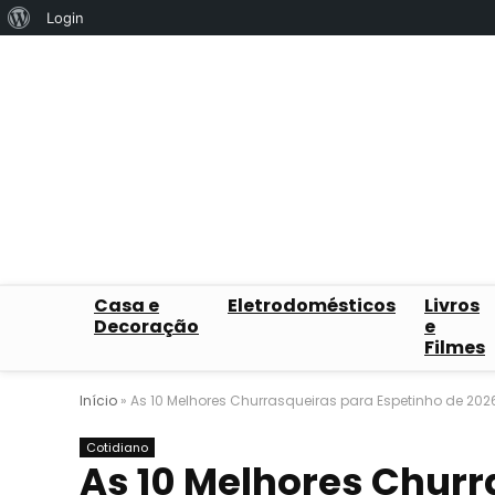
Sobre
Login
o
WordPress
Casa e
Eletrodomésticos
Livros
Decoração
e
Filmes
Início
»
As 10 Melhores Churrasqueiras para Espetinho de 2026
Cotidiano
As 10 Melhores Churr