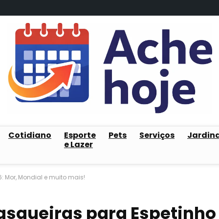
Cotidiano
Esporte
Pets
Serviços
Jardin
e Lazer
: Mor, Mondial e muito mais!
asqueiras para Espetinho