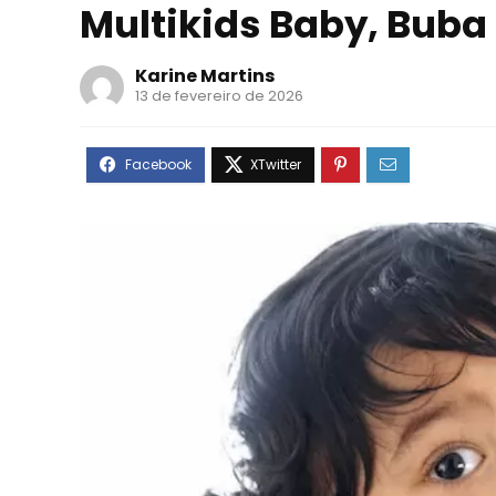
Multikids Baby, Buba
Karine Martins
13 de fevereiro de 2026