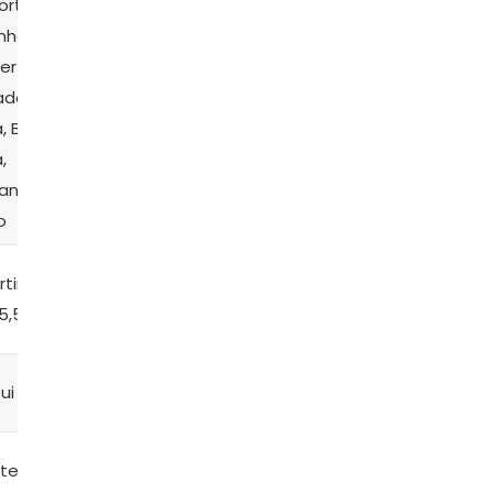
Porta
Azul
silicone
Funny
inha E
Comtac
(azul)
Meal
er
Menina,
adora
Multicor
, BUBA,
,
anho
o
A partir
rtir de
A partir de R$
A partir de
de R$
5,50
73,50
R$ 34,90
54,99
ui
Possui
Possui
Possui
 tem
Não tem
Não tem
Não tem