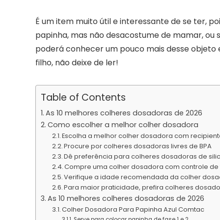
É um item muito útil e interessante de se ter,
papinha, mas não desacostume de mamar, ou se
poderá conhecer um pouco mais desse objeto e
filho, não deixe de ler!
Table of Contents
As 10 melhores colheres dosadoras de 2026
Como escolher a melhor colher dosadora
Escolha a melhor colher dosadora com recipient
Procure por colheres dosadoras livres de BPA
Dê preferência para colheres dosadoras de sili
Compre uma colher dosadora com controle de f
Verifique a idade recomendada da colher dos
Para maior praticidade, prefira colheres dosa
As 10 melhores colheres dosadoras de 2026
Colher Dosadora Para Papinha Azul Comtac
Serve para colocar papinha de fase 1 e 2