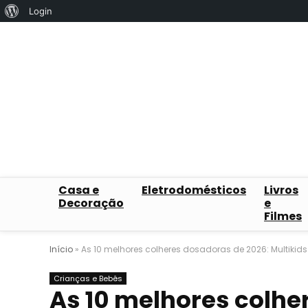
Sobre
Login
o
WordPress
Casa e
Eletrodomésticos
Livros
Decoração
e
Filmes
Início
»
As 10 melhores colheres dosadoras de 2026: Multikid
Crianças e Bebês
As 10 melhores colhe