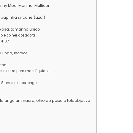
nny Meal Menina, Multicor
apinha silicone (azul)
, Rosa, tamanho único
ão e colher dosadora
 4107
ingo, incolor
uesa
 e outra para mais líquidos
e 8 anos e cabo longo
nde angular, macro, olho de peixe e teleobjetiva