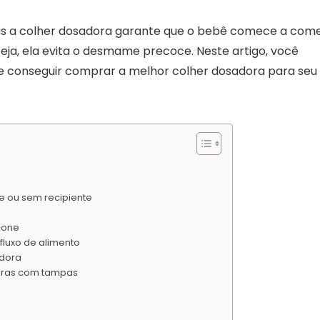
 pois a colher dosadora garante que o bebê comece a com
ja, ela evita o desmame precoce. Neste artigo, você
 conseguir comprar a melhor colher dosadora para seu
e ou sem recipiente
cone
luxo de alimento
adora
doras com tampas