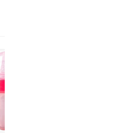
8
9
10
Multikids
Mamadeira
Baby,
Colher
com colher
Colher
Dosadora
dosadora
Dosadora
Para
alimentadora
para
Papinha
papinha
Papinha