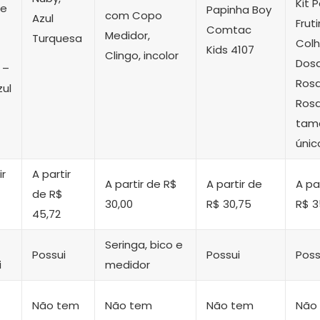
Kit 
ne
Papinha Boy
com Copo
Azul
Frut
Comtac
Medidor,
Turquesa
Colh
Kids 4107
Clingo, incolor
Dos
 –
Rosa
zul
Rosa
tam
únic
ir
A partir
A partir de R$
A partir de
A pa
de R$
30,00
R$ 30,75
R$ 3
45,72
Seringa, bico e
Possui
Possui
Poss
i
medidor
Não tem
Não tem
Não tem
Não