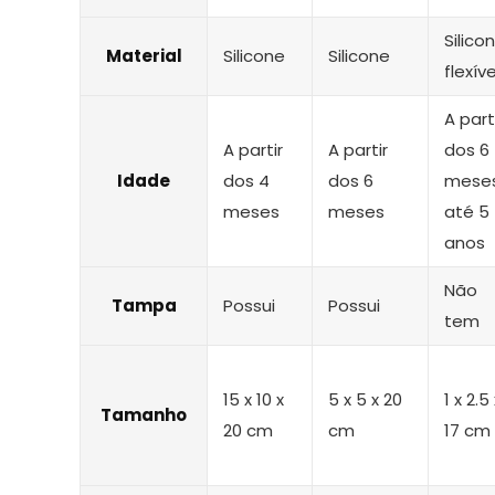
Silico
Material
Silicone
Silicone
flexíve
A part
A partir
A partir
dos 6
Idade
dos 4
dos 6
mese
meses
meses
até 5
anos
Não
Tampa
Possui
Possui
tem
‎15 x 10 x
‎5 x 5 x 20
‎1 x 2.5
Tamanho
20 cm
cm
17 cm