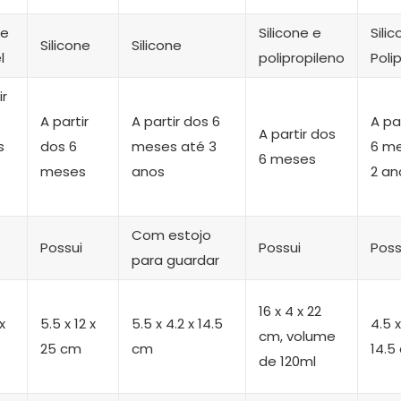
ne
Silicone e
Sili
Silicone
Silicone
l
polipropileno
Poli
ir
A partir
A partir dos 6
A pa
A partir dos
s
dos 6
meses até 3
6 m
6 meses
meses
anos
2 an
Com estojo
Possui
Possui
Poss
para guardar
‎16 x 4 x 22
 x
‎5.5 x 12 x
‎5.5 x 4.2 x 14.5
‎4.5 
cm, volume
25 cm
cm
14.5
de 120ml