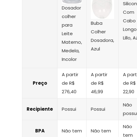
Silico
Dosador
Com
colher
Cabo
Buba
para
Longo
Colher
Leite
Lillo, A
Dosadora,
Materno,
Azul
Medela,
Incolor
A partir
A partir
A part
Preço
de R$
de R$
de R$
276,40
46,99
22,90
Não
Recipiente
Possui
Possui
possu
Não
BPA
Não tem
Não tem
tem