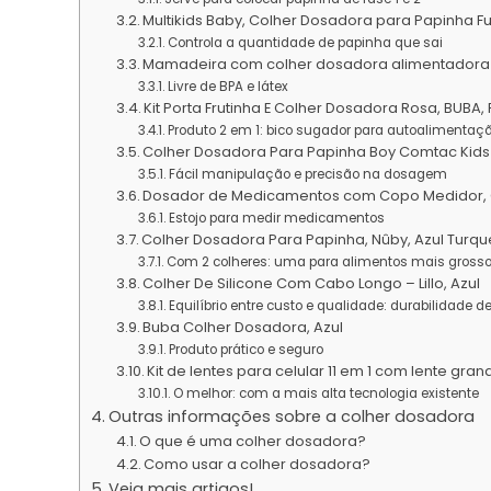
Multikids Baby, Colher Dosadora para Papinha Fu
Controla a quantidade de papinha que sai
Mamadeira com colher dosadora alimentadora p
Livre de BPA e látex
Kit Porta Frutinha E Colher Dosadora Rosa, BUBA
Produto 2 em 1: bico sugador para autoalimentaç
Colher Dosadora Para Papinha Boy Comtac Kids
Fácil manipulação e precisão na dosagem
Dosador de Medicamentos com Copo Medidor, Cl
Estojo para medir medicamentos
Colher Dosadora Para Papinha, Nûby, Azul Turq
Com 2 colheres: uma para alimentos mais grossos
Colher De Silicone Com Cabo Longo – Lillo, Azul
Equilíbrio entre custo e qualidade: durabilidade d
Buba Colher Dosadora, Azul
Produto prático e seguro
Kit de lentes para celular 11 em 1 com lente gra
O melhor: com a mais alta tecnologia existente
Outras informações sobre a colher dosadora
O que é uma colher dosadora?
Como usar a colher dosadora?
Veja mais artigos!