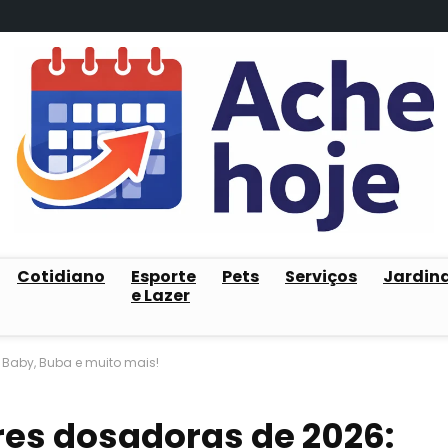
Cotidiano
Esporte
Pets
Serviços
Jardin
e Lazer
s Baby, Buba e muito mais!
res dosadoras de 2026: