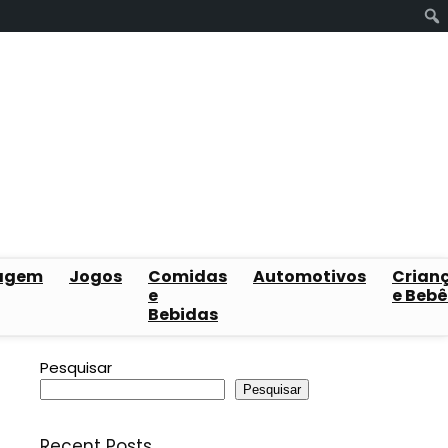
agem
Jogos
Comidas
Automotivos
Crian
e
e Bebê
Bebidas
Pesquisar
Pesquisar
Recent Posts