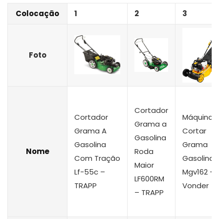
Colocação
1
2
3
Foto
Cortador
Cortador
Máquina
Grama a
Grama A
Cortar
Gasolina
Gasolina
Grama
Nome
Roda
Com Tração
Gasolina 1
Maior
Lf-55c –
Mgv162 –
LF600RM
TRAPP
Vonder
– TRAPP