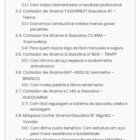
Com rodas rolamentadas e resultado profissional
Cortador de Grama T430GRR37 Gasolina 4T –
Tekna
Economiza combustível e libera menos gases
poluentes
Cortador De Grama A Gasolina CC45M –
Tramontina
Para quem busca algo de fácil manuseio e seguro
Cortador de Grama à Gasolina LF 80G – TRAPP
Com lâmina de aço especial e acabamento
anticorrosivo
Cortador de Grama B4T-4000 SL Vermelho –
BRANCO
Com motor potente e ótimo rendimento
Cortador de Grama LC 140 a Gasolina –
HUSQVARNA
Com fácil regulagem e sistema de descarte, coleta e
reciclagem
Máquina Cortar Grama Gasolina 16″ Mgv162 –
Vonder
Com ótimo custo-benefício: Com estrutura em aço
para maior resistência e durabilidade
Cortador Grama a Gasolina Roda Maior LF600RM –