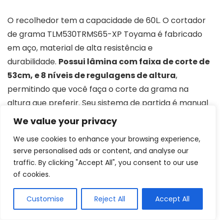
O recolhedor tem a capacidade de 60L. O cortador
de grama TLM530TRMS65-XP Toyama é fabricado
em aço, material de alta resistência e
durabilidade.
Possui lâmina com faixa de corte de
53cm, e 8 níveis de regulagens de altura
,
permitindo que você faça o corte da grama na
altura que preferir. Seu sistema de partida é manual
retrátil. A capacidade de armazenamento do tanque
We value your privacy
de combustível é de 1L, e a capacidade para óleo é
We use cookies to enhance your browsing experience,
de 0,6L.
serve personalised ads or content, and analyse our
traffic. By clicking "Accept All", you consent to our use
of cookies.
Potência
6,5 HP
Altura corte
Não informado
Customise
Reject All
Accept All
Variações
8 alturas