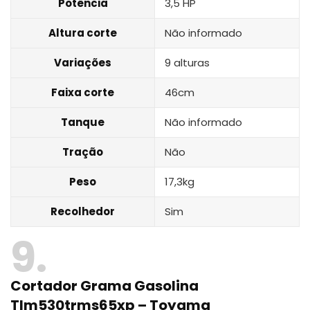
Potência
3,5 HP
Altura corte
Não informado
Variações
9 alturas
Faixa corte
46cm
Tanque
Não informado
Tração
Não
Peso
17,3kg
Recolhedor
Sim
9
Cortador Grama Gasolina
Tlm530trms65xp – Toyama