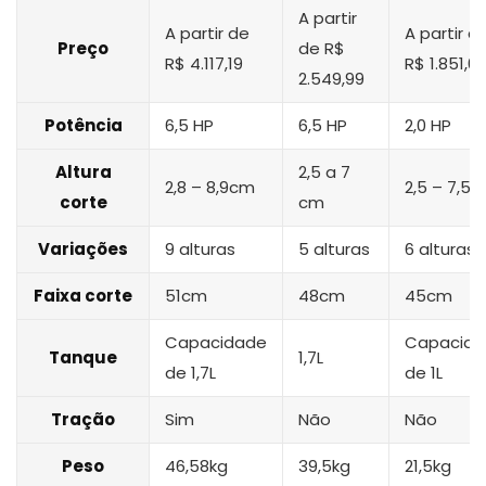
A partir
A partir de
A partir d
Preço
de R$
R$ 4.117,19
R$ 1.851,0
2.549,99
Potência
6,5 HP
6,5 HP
2,0 HP
Altura
2,5 a 7
2,8 – 8,9cm
2,5 – 7,5
corte
cm
Variações
9 alturas
5 alturas
6 alturas
Faixa corte
51cm
48cm
45cm
Capacidade
Capacid
Tanque
1,7L
de 1,7L
de 1L
Tração
Sim
Não
Não
Peso
46,58kg
39,5kg
21,5kg