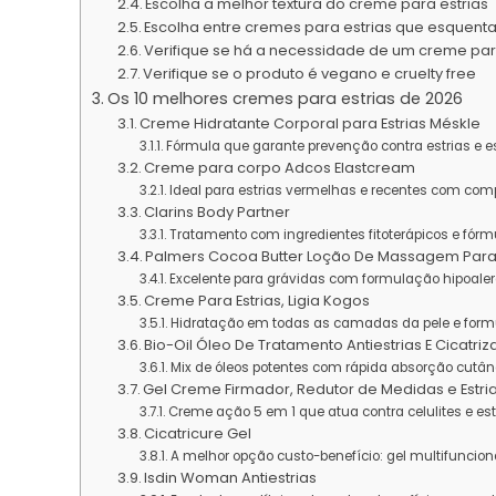
Escolha a melhor textura do creme para estrias
Escolha entre cremes para estrias que esquen
Verifique se há a necessidade de um creme par
Verifique se o produto é vegano e cruelty free
Os 10 melhores cremes para estrias de 2026
Creme Hidratante Corporal para Estrias Méskle
Fórmula que garante prevenção contra estrias e 
Creme para corpo Adcos Elastcream
Ideal para estrias vermelhas e recentes com com
Clarins Body Partner
Tratamento com ingredientes fitoterápicos e fórm
Palmers Cocoa Butter Loção De Massagem Para 
Excelente para grávidas com formulação hipoale
Creme Para Estrias, Ligia Kogos
Hidratação em todas as camadas da pele e form
Bio-Oil Óleo De Tratamento Antiestrias E Cicatriz
Mix de óleos potentes com rápida absorção cutâ
Gel Creme Firmador, Redutor de Medidas e Estrias
Creme ação 5 em 1 que atua contra celulites e est
Cicatricure Gel
A melhor opção custo-benefício: gel multifuncion
Isdin Woman Antiestrias