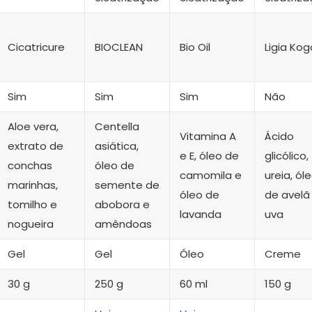
Cicatricure
BIOCLEAN
Bio Oil
Ligia Kog
Sim
Sim
Sim
Não
Aloe vera,
Centella
Vitamina A
Ácido
extrato de
asiática,
e E, óleo de
glicólico,
conchas
óleo de
camomila e
ureia, ól
marinhas,
semente de
óleo de
de avelã
tomilho e
abobora e
lavanda
uva
nogueira
amêndoas
Gel
Gel
Óleo
Creme
30 g
250 g
60 ml
150 g