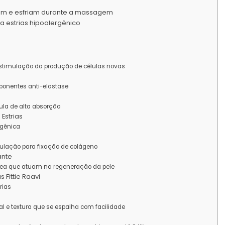
tam e esfriam durante a massagem
a estrias hipoalergênico
estimulação da produção de células novas
ponentes anti-elastase
ula de alta absorção
Estrias
rgênica
ulação para fixação de colágeno
ante
nea que atuam na regeneração da pele
 Fittie Raavi
rias
al e textura que se espalha com facilidade