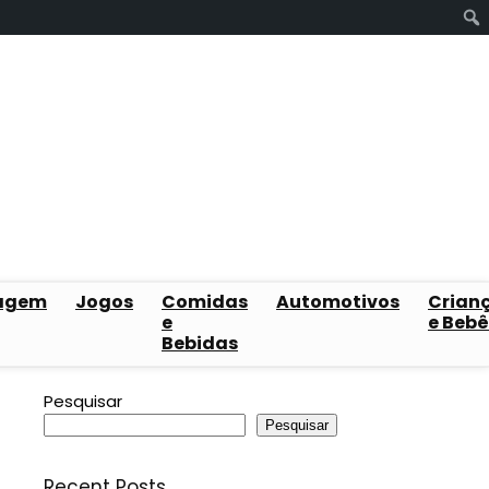
agem
Jogos
Comidas
Automotivos
Crian
e
e Bebê
Bebidas
Pesquisar
Pesquisar
Recent Posts