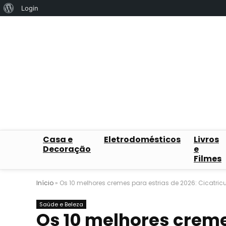
Sobre
Login
o
WordPress
Casa e
Eletrodomésticos
Livros
Decoração
e
Filmes
Início
»
Os 10 melhores cremes para estrias de 2026: Cicatricu
Saúde e Beleza
Os 10 melhores creme