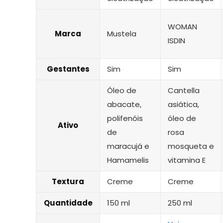
WOMAN
Marca
Mustela
ISDIN
Gestantes
Sim
Sim
Óleo de
Cantella
abacate,
asiática,
polifenóis
óleo de
Ativo
de
rosa
maracujá e
mosqueta e
Hamamelis
vitamina E
Textura
Creme
Creme
Quantidade
150 ml
250 ml