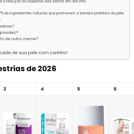
ante a redução do aspectos das estrias em até 94%
 de ingredientes naturais que promovem a barreira protetora da pele
s
strias?
gravidez?
nto de outro creme?
cuide de sua pele com carinho!
estrias de 2026
3
4
5
6