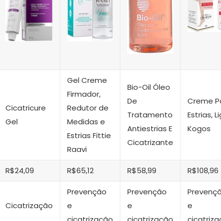
Gel Creme
Bio-Oil Óleo
Firmador,
De
Creme P
Cicatricure
Redutor de
Tratamento
Estrias, L
Gel
Medidas e
Antiestrias E
Kogos
Estrias Fittie
Cicatrizante
Raavi
R$24,09
R$65,12
R$58,99
R$108,96
Prevenção
Prevenção
Prevenç
Cicatrização
e
e
e
cicatrização
cicatrização
cicatriz