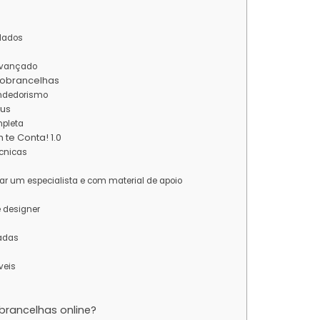
dados
avançado
Sobrancelhas
endedorismo
tus
mpleta
te Conta! 1.0
écnicas
nar um especialista e com material de apoio
e designer
dadas
veis
brancelhas online?