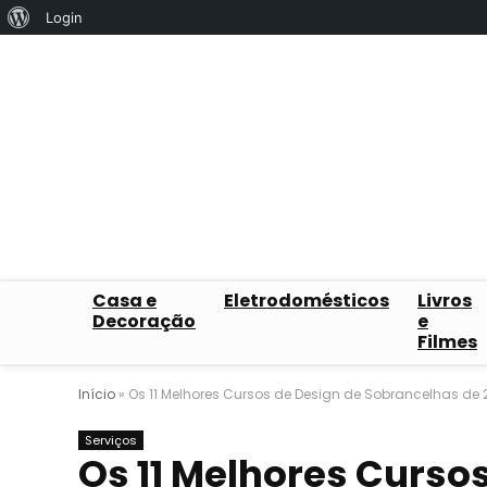
Sobre
Login
o
WordPress
Casa e
Eletrodomésticos
Livros
Decoração
e
Filmes
Início
»
Os 11 Melhores Cursos de Design de Sobrancelhas de 
Serviços
Os 11 Melhores Curso