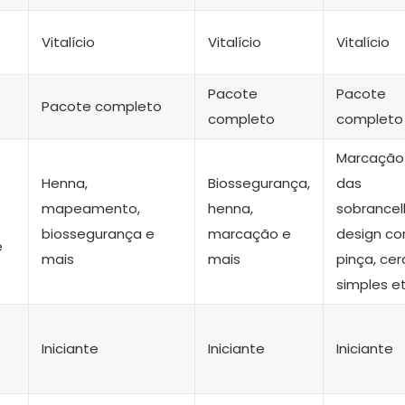
Vitalício
Vitalício
Vitalício
Pacote
Pacote
Pacote completo
completo
completo
Marcação
Henna,
Biossegurança,
das
mapeamento,
henna,
sobrancel
biossegurança e
marcação e
design c
e
mais
mais
pinça, cer
simples e
Iniciante
Iniciante
Iniciante