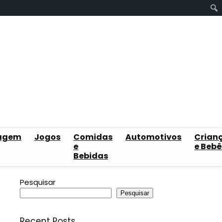
agem
Jogos
Comidas
Automotivos
Crian
e
e Bebê
Bebidas
Pesquisar
Pesquisar
Recent Posts