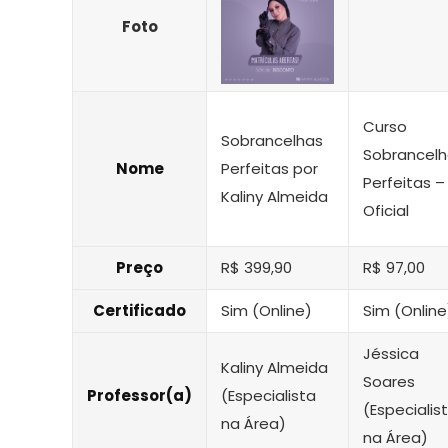
Foto
Curso
Sobrancelhas
Sobrancelh
Nome
Perfeitas por
Perfeitas –
Kaliny Almeida
Oficial
Preço
R$ 399,90
R$ 97,00
Certificado
Sim (Online)
Sim (Online
Jéssica
Kaliny Almeida
Soares
Professor(a)
(Especialista
(Especialis
na Área)
na Área)