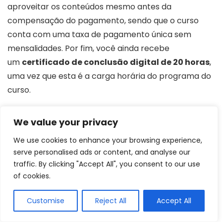
aproveitar os conteúdos mesmo antes da
compensação do pagamento, sendo que o curso
conta com uma taxa de pagamento única sem
mensalidades. Por fim, você ainda recebe
um
certificado de conclusão digital de 20 horas
,
uma vez que esta é a carga horária do programa do
curso.
We value your privacy
Excerícios
Não informado
We use cookies to enhance your browsing experience,
Mary Sá Cesar
Professor(a)
serve personalised ads or content, and analyse our
(Formada em Letras)
traffic. By clicking "Accept All", you consent to our use
of cookies.
Acesso
Não informado
Pagamento
Pacote completo
Customise
Reject All
Accept All