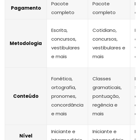
Pacote
Pacote
P
Pagamento
completo
completo
c
Escrita,
Cotidiano,
Es
concursos,
concursos,
co
Metodologia
vestibulares
vestibulares e
ve
e mais
mais
e 
Fonética,
Classes
Fo
ortografia,
gramaticais,
fo
Conteúdo
pronomes,
pontuação,
or
concordância
regência e
a
e mais
mais
e 
Iniciante e
Iniciante e
In
Nível