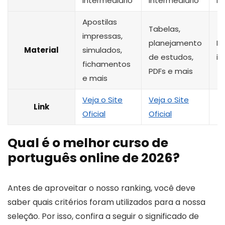
intermediário
intermediário
in
Apostilas
Tabelas,
impressas,
planejamento
N
Material
simulados,
de estudos,
i
fichamentos
PDFs e mais
e mais
Veja o Site
Veja o Site
Link
Oficial
Oficial
Qual é o melhor curso de
português online de 2026?
Antes de aproveitar o nosso ranking, você deve
saber quais critérios foram utilizados para a nossa
seleção. Por isso, confira a seguir o significado de