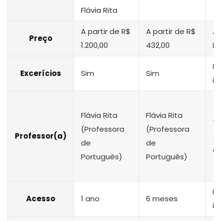
Flávia Rita
A partir de R$
A partir de R$
A 
Preço
1.200,00
432,00
R$
N
Excerícios
Sim
Sim
i
Flávia Rita
Flávia Rita
Ti
(Professora
(Professora
Professor(a)
(
de
de
em
Português)
Português)
N
Acesso
1 ano
6 meses
i