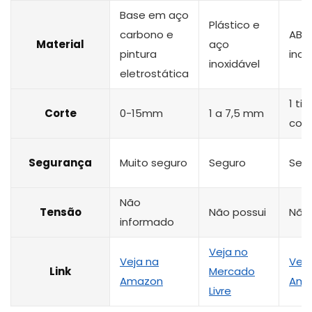
Base em aço
Plástico e
carbono e
ABS
Material
aço
pintura
inox
inoxidável
eletrostática
1 ti
Corte
0-15mm
1 a 7,5 mm
cort
Segurança
Muito seguro
Seguro
Seg
Não
Tensão
Não possui
Não 
informado
Veja no
Veja na
Veja
Link
Mercado
Amazon
Ama
Livre