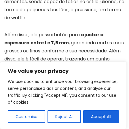
alimentos, sendo capaz de fatiar no estilo julienne, na
forma de pequenos bastões, e prussiana, em forma
de waffle.
Além disso, ele possui botão para
ajustar a
espessura entre 1 e 7,5 mm
, garantindo cortes mais
grossos ou finos conforme a sua necessidade. Além
disso, ele é fácil de operar, trazendo um punho
elevado que permite cortar diretamente sobre
We value your privacy
bowls e tigelas.
We use cookies to enhance your browsing experience,
serve personalised ads or content, and analyse our
Por ser fabricado com aço inoxidável, o produto
traffic. By clicking "Accept All", you consent to our use
também é bastante resistente e durável,
of cookies.
apresentando uma construção robusta e fácil de
higienizar. Ademais, para a segurança, ele possui
pés
Customise
Reject All
Accept All
antiderrapantes e um protetor de mão
, evitando