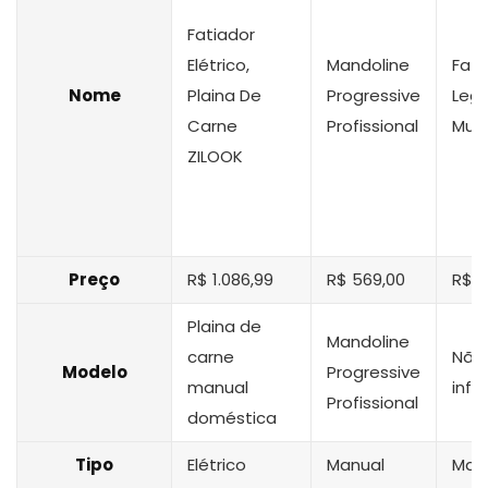
Fatiador
Elétrico,
Mandoline
Fati
Nome
Plaina De
Progressive
Leg
Carne
Profissional
Mult
ZILOOK
Preço
R$ 1.086,99
R$ 569,00
R$ 3
Plaina de
Mandoline
carne
Não
Modelo
Progressive
manual
inf
Profissional
doméstica
Tipo
Elétrico
Manual
Man