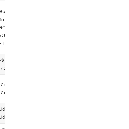
Geladeira
Geladeira
Geladeira
Geladeira
Top
Side By
Smart
Side By
Freezer
Side Eco
GC-
Side Eco
Efficient
Inverter
X257CSH1
Inverter –
IF56B –
PRF533ID
– LG
Philco
Electrolux
– Philco
R$
R$
R$
R$
17.299,00
4.819,90
5.444,91
4.459,00
185 x
‎17 x 91.3 x
189 x 70 x
177 x 91 x
97,70 x 68
17 cm
76 cm
59 cm
cm
Side by
Side by
Side By
Duplex
Side
Side
Side