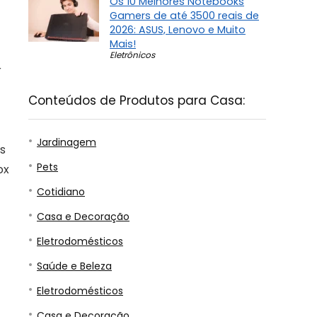
Os 10 Melhores Notebooks
Gamers de até 3500 reais de
2026: ASUS, Lenovo e Muito
Mais!
Eletrônicos
r
Conteúdos de Produtos para Casa:
Jardinagem
as
Pets
ox
Cotidiano
Casa e Decoração
Eletrodomésticos
Saúde e Beleza
Eletrodomésticos
Casa e Decoração