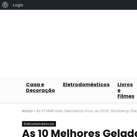
Sobre
Login
o
WordPress
Casa e
Eletrodomésticos
Livros
Decoração
e
Filmes
Início
»
As 10 Melhores Geladeiras Inox de 2026: Brastemp, Ele
Eletrodomésticos
As 10 Melhores Gelade