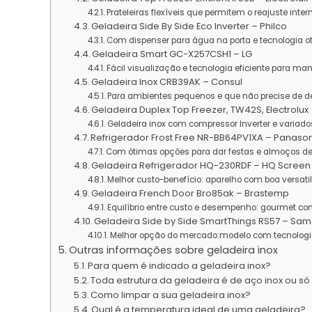
Prateleiras flexíveis que permitem o reajuste inter
Geladeira Side By Side Eco Inverter – Philco
Com dispenser para água na porta e tecnologia o
Geladeira Smart GC-X257CSH1 – LG
Fácil visualização e tecnologia eficiente para ma
Geladeira Inox CRB39AK – Consul
Para ambientes pequenos e que não precise de 
Geladeira Duplex Top Freezer, TW42S, Electrolux
Geladeira inox com compressor Inverter e variad
Refrigerador Frost Free NR-BB64PV1XA – Panaso
Com ótimas opções para dar festas e almoços de
Geladeira Refrigerador HQ-230RDF – HQ Screen
Melhor custo-benefício: aparelho com boa versati
Geladeira French Door Bro85ak – Brastemp
Equilíbrio entre custo e desempenho: gourmet c
Geladeira Side by Side SmartThings RS57 – Sa
Melhor opção do mercado:modelo com tecnologi
Outras informações sobre geladeira inox
Para quem é indicado a geladeira inox?
Toda estrutura da geladeira é de aço inox ou só
Como limpar a sua geladeira inox?
Qual é a temperatura ideal de uma geladeira?