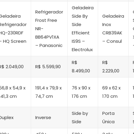
Geladeira
Refrigerador
Geladeira
Side By
Geladeira
Frost Free
Refrigerador
Side
Inox
NR-
HQ-230RDF
Efficient
CRB39AK
BB64PV1XA
– HQ Screen
IS9S –
– Consul
– Panasonic
Electrolux
R$
R$
R$ 2.049,00
R$ 5.599,90
8.499,00
2.229,00
56,8 x 54,9 x
191,4 x 79,9 x
76 x 90 x
‎69 x 62 x
141,3 cm
74,7 cm
176 cm
170 cm
Side by
Porta
Duplex
Inverse
Side
Única