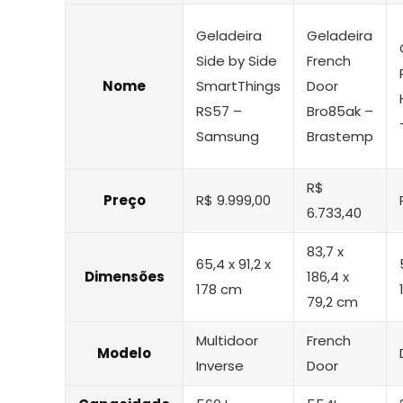
Geladeira
Geladeira
Side by Side
French
Nome
SmartThings
Door
RS57 –
Bro85ak –
Samsung
Brastemp
R$
Preço
R$ 9.999,00
6.733,40
83,7 x
65,4 x 91,2 x
Dimensões
186,4 x
178 cm
79,2 cm
Multidoor
French
Modelo
Inverse
Door