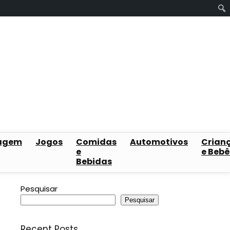
agem
Jogos
Comidas
Automotivos
Crian
e
e Bebê
Bebidas
Pesquisar
Pesquisar
Recent Posts