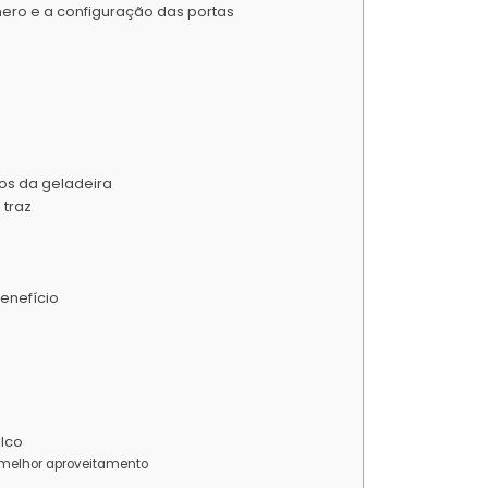
ero e a configuração das portas
os da geladeira
 traz
enefício
ilco
a melhor aproveitamento