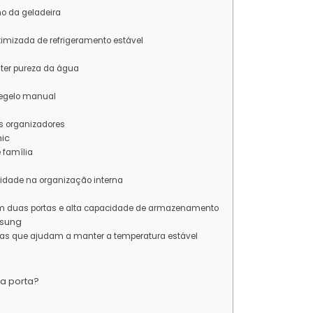
no da geladeira
timizada de refrigeramento estável
nter pureza da água
degelo manual
os organizadores
nic
 família
lidade na organização interna
om duas portas e alta capacidade de armazenamento
msung
as que ajudam a manter a temperatura estável
 a porta?