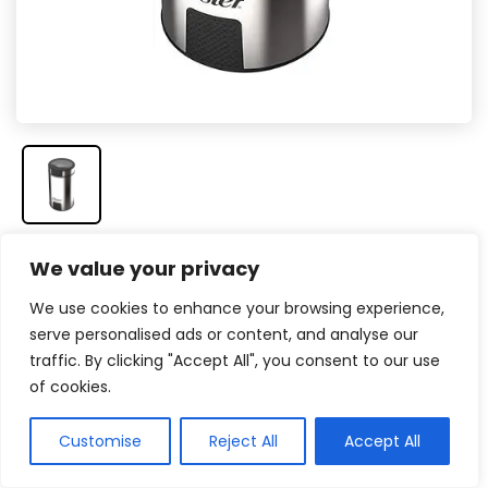
We value your privacy
Veja na Amazon
We use cookies to enhance your browsing experience,
Compacto e eficiente
serve personalised ads or content, and analyse our
traffic. By clicking "Accept All", you consent to our use
O moedor da marca Oster também possui tamanho
of cookies.
reduzido, mas é um produto movido por um motor
de 150 watts. Ele ainda consegue moer 50 gramas
Customise
Reject All
Accept All
para fazer cerca de 5 porções de café. As lâminas