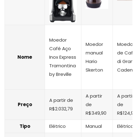
Moedor
Moedor
Moedor
Café Aço
manual
de Café
Nome
Inox Express
Hario
di Grano
Tramontina
Skerton
Cadenc
by Breville
A partir
A partir
A partir de
Preço
de
de
R$2.032,79
R$349,90
R$124,90
Tipo
Elétrico
Manual
Elétrico