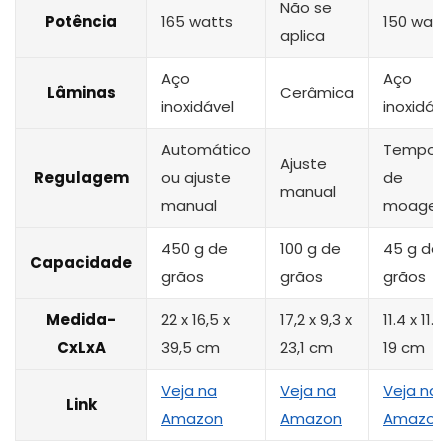
Não se
Potência
165 watts
150 watt
aplica
Aço
Aço
Lâminas
Cerâmica
inoxidável
inoxidáv
Automático
Tempo
Ajuste
Regulagem
ou ajuste
de
manual
manual
moage
450 g de
100 g de
45 g de
Capacidade
grãos
grãos
grãos
Medida-
22 x 16,5 x
17,2 x 9,3 x
11.4 x 11.4
CxLxA
39,5 cm
23,1 cm
19 cm
Veja na
Veja na
Veja na
Link
Amazon
Amazon
Amazon