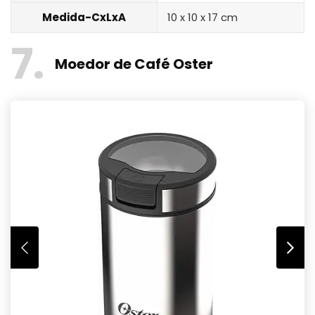
Medida-CxLxA
‎10 x 10 x 17 cm
7
Moedor de Café Oster