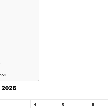
o?
hor!
e 2026
3
4
5
6