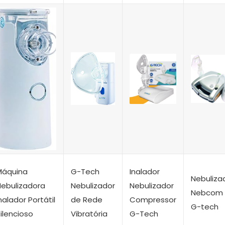
Máquina
G-Tech
Inalador
Nebuliza
Nebulizadora
Nebulizador
Nebulizador
Nebcom
nalador Portátil
de Rede
Compressor
G-tech
ilencioso
Vibratória
G-Tech