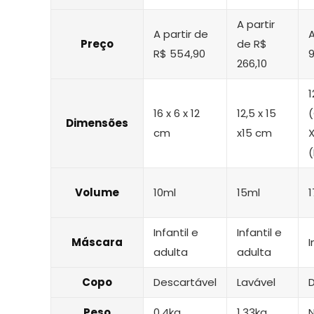
A partir
A partir de
A
Preço
de R$
R$ 554,90
9
266,10
16 x 6 x 12
12,5 x 15
Dimensões
cm
x15 cm
Volume
10ml
15ml
1
Infantil e
Infantil e
Máscara
I
adulta
adulta
Copo
Descartável
Lavável
Peso
0,4kg
1,33kg