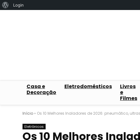
Sobre
Login
o
WordPress
Casa e
Eletrodomésticos
Livros
Decoração
e
Filmes
Início
»
Os 10 Melhores Inaladores de 2026: pneumático, ultras
Eletrônicos
Os 10 Melhores Inala