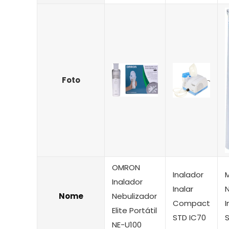
Foto
OMRON
Inalador
Inalador
Inalar
Nome
Nebulizador
Compact
I
Elite Portátil
STD IC70
S
NE-U100