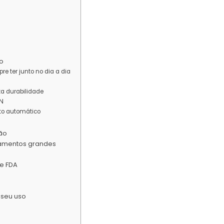
so
e ter junto no dia a dia
lta durabilidade
ON
to automático
ção
amentos grandes
e FDA
 seu uso