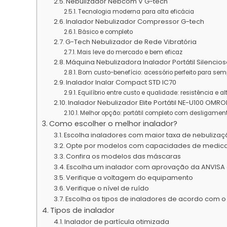
Nebulizador Nebcom V G-tech
Tecnologia moderna para alta eficácia
Inalador Nebulizador Compressor G-tech
Básico e completo
G-Tech Nebulizador de Rede Vibratória
Mais leve do mercado e bem eficaz
Máquina Nebulizadora Inalador Portátil Silencio
Bom custo-benefício: acessório perfeito para sempr
Inalador Inalar Compact STD IC70
Equilíbrio entre custo e qualidade: resistência e a
Inalador Nebulizador Elite Portátil NE-U100 OMR
Melhor opção: portátil completo com desligamen
Como escolher o melhor inalador?
Escolha inaladores com maior taxa de nebuliza
Opte por modelos com capacidades de medic
Confira os modelos das máscaras
Escolha um inalador com aprovação da ANVISA 
Verifique a voltagem do equipamento
Verifique o nível de ruído
Escolha os tipos de inaladores de acordo com o
Tipos de inalador
Inalador de partícula otimizada