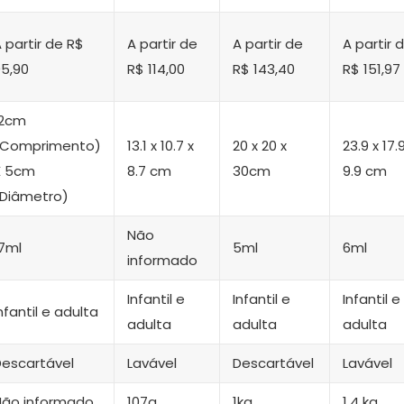
 partir de R$
A partir de
A partir de
A partir 
5,90
R$ 114,00
R$ 143,40
R$ 151,97
12cm
(Comprimento)
13.1 x 10.7 x
20 x 20 x
23.9 x 17.
X 5cm
8.7 cm
30cm
9.9 cm
(Diâmetro)
Não
7ml
5ml
6ml
informado
Infantil e
Infantil e
Infantil e
nfantil e adulta
adulta
adulta
adulta
Descartável
Lavável
Descartável
Lavável
Não informado
107g
1kg
1,4 kg