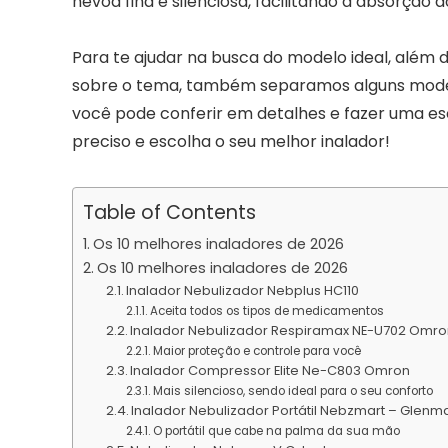
névoa fina e silenciosa, facilitando a absorção
Para te ajudar na busca do modelo ideal, além 
sobre o tema, também separamos alguns model
você pode conferir em detalhes e fazer uma esc
preciso e escolha o seu melhor inalador!
Table of Contents
Os 10 melhores inaladores de 2026
Os 10 melhores inaladores de 2026
Inalador Nebulizador Nebplus HC110
Aceita todos os tipos de medicamentos
Inalador Nebulizador Respiramax NE-U702 Omr
Maior proteção e controle para você
Inalador Compressor Elite Ne-C803 Omron
Mais silencioso, sendo ideal para o seu conforto
Inalador Nebulizador Portátil Nebzmart – Glenm
O portátil que cabe na palma da sua mão