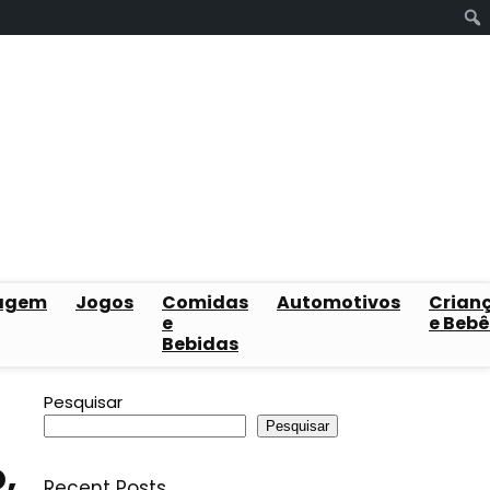
agem
Jogos
Comidas
Automotivos
Crian
e
e Bebê
Bebidas
Pesquisar
Pesquisar
,
Recent Posts