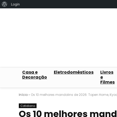
Sobre
Login
o
WordPress
Casa e
Eletrodomésticos
Livros
Decoração
e
Filmes
Início
»
Os 10 melhores mandolins de 2026: Topen Home, Kyoc
Cotidiano
Os 10 melhores mando