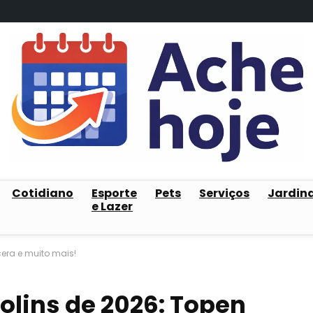
Cotidiano
Esporte
Pets
Serviços
Jardin
e Lazer
era e muito mais!
lins de 2026: Topen