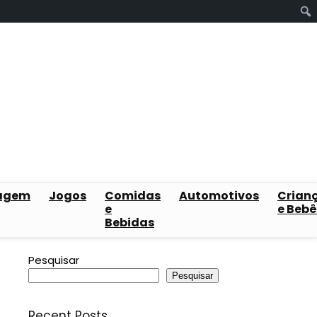
agem
Jogos
Comidas
Automotivos
Crian
e
e Bebê
Bebidas
Pesquisar
Pesquisar
Recent Posts