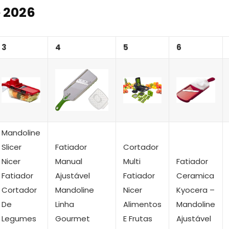
 2026
3
4
5
6
Mandoline
Slicer
Fatiador
Cortador
Nicer
Manual
Multi
Fatiador
Fatiador
Ajustável
Fatiador
Ceramica
Cortador
Mandoline
Nicer
Kyocera –
De
Linha
Alimentos
Mandoline
Legumes
Gourmet
E Frutas
Ajustável