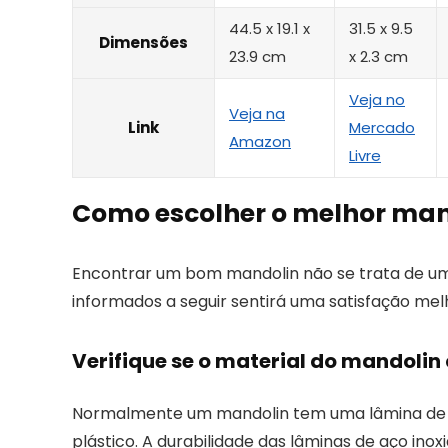
44.5 x 19.1 x
‎31.5 x 9.5
Dimensões
23.9 cm
x 2.3 cm
Veja no
Veja na
Link
Mercado
Amazon
Livre
Como escolher o melhor man
Encontrar um bom mandolin não se trata de uma 
informados a seguir sentirá uma satisfação mel
Verifique se o material do mandolin
Normalmente um mandolin tem uma lâmina de 
plástico. A durabilidade das lâminas de aço ino