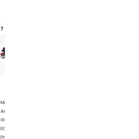
7
8
9
10
Mandolin
Mandoline
Ralador
Multifunç
Cortador/Fatiador
Aço Inox,
Mandolin
Cortador
Mandoline
Gedex
5
Fatiador
Profissional
ECO-722,
Lâminas
Ralador
Ajustável – Weck
Preto
Uny Gift
Legumes