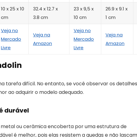
10 x 25 x 10
32.4 x 12.7 x
23 x 9,5 x
26.9 x 9.1 x
cm
3.8 cm
10 cm
1 cm
Veja no
Veja no
Veja na
Veja na
Mercado
Mercado
Amazon
Amazon
Livre
Livre
dolin
tarefa difícil. No entanto, se você observar os detalhe
hor ao adquirir o modelo adequado.
 é durável
metal ou cerâmica encoberta por uma estrutura de
xidável é melhor, pois elas resistem a quedas e não lasca