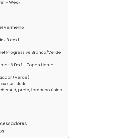
vel – Weck
el Vermelho
inz 8 em 1
rmet Progressive Branco/Verde
gumes 6 Em 1 – Topen Home
tiador (Verde)
e boa qualidade
tchenAid, preto, tamanho único
ocessadores
os!