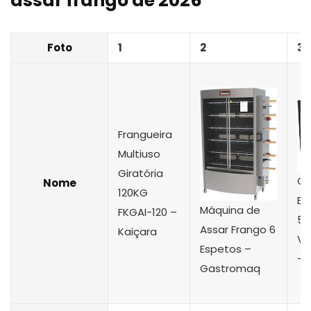
assar frango de 2026
Foto
1
2
3
Frangueira
Multiuso
Giratória
Ch
Nome
120KG
El
Máquina de
FKGAI-120 –
5 
Assar Frango 6
Kaiçara
Vi
Espetos –
– 
Gastromaq