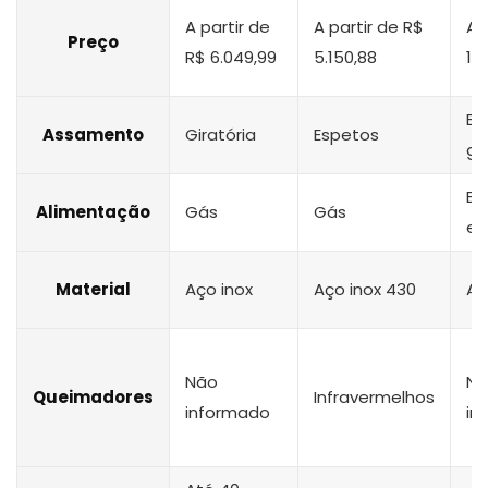
A partir de
A partir de R$
A 
Preço
R$ 6.049,99
5.150,88
1.
Es
Assamento
Giratória
Espetos
gi
En
Alimentação
Gás
Gás
el
Material
Aço inox
Aço inox 430
Aç
Não
Nã
Queimadores
Infravermelhos
informado
in