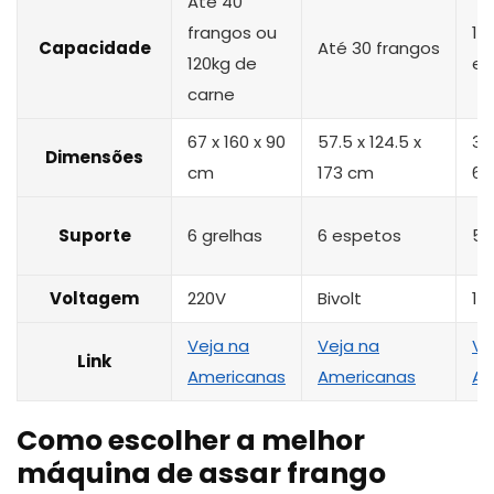
Até 40
frangos ou
1,
Capacidade
Até 30 frangos
120kg de
es
carne
67 x 160 x 90
‎57.5 x 124.5 x
‎33
Dimensões
cm
173 cm
65
Suporte
6 grelhas
6 espetos
5 
Voltagem
220V
Bivolt
12
Veja na
Veja na
Ve
Link
Americanas
Americanas
A
Como escolher a melhor
máquina de assar frango