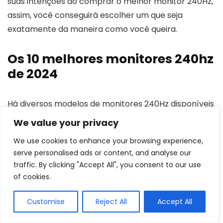
suas intenções ao comprar o melhor monitor 240Hz,
assim, você conseguirá escolher um que seja
exatamente da maneira como você queira.
Os 10 melhores monitores 240hz
de 2024
Há diversos modelos de monitores 240Hz disponíveis
para venda no mercado sendo que eles diferem em
We value your privacy
questão de preço, tamanho, tecnologia, formato e
We use cookies to enhance your browsing experience,
alguns outros pontos. Pensando nisso, para que você
serve personalised ads or content, and analyse our
consiga escolher qual atende melhor às suas
traffic. By clicking "Accept All", you consent to our use
necessidades, nós separamos os 10 melhores
of cookies.
monitores 240Hz de 2024, confira abaixo e compre o
seu ainda hoje!
Customise
Reject All
Accept All