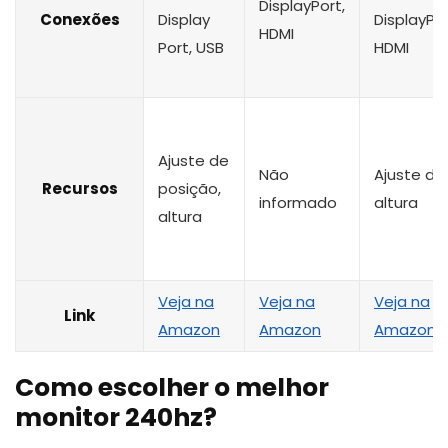
DisplayPort,
Conexões
Display
DisplayPor
HDMI
Port, USB
HDMI
Ajuste de
Não
Ajuste de
Recursos
posição,
informado
altura
altura
Veja na
Veja na
Veja na
Link
Amazon
Amazon
Amazon
Como escolher o melhor
monitor 240hz?