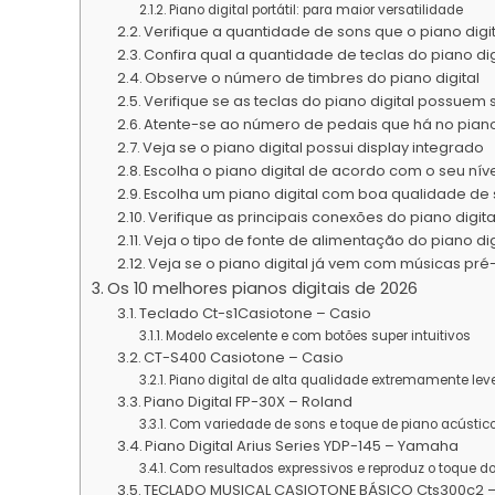
Piano digital portátil: para maior versatilidade
Verifique a quantidade de sons que o piano digi
Confira qual a quantidade de teclas do piano dig
Observe o número de timbres do piano digital
Verifique se as teclas do piano digital possuem
Atente-se ao número de pedais que há no piano 
Veja se o piano digital possui display integrado
Escolha o piano digital de acordo com o seu nív
Escolha um piano digital com boa qualidade de
Verifique as principais conexões do piano digita
Veja o tipo de fonte de alimentação do piano dig
Veja se o piano digital já vem com músicas pré
Os 10 melhores pianos digitais de 2026
Teclado Ct-s1Casiotone – Casio
Modelo excelente e com botões super intuitivos
CT-S400 Casiotone – Casio
Piano digital de alta qualidade extremamente lev
Piano Digital FP-30X – Roland
Com variedade de sons e toque de piano acústic
Piano Digital Arius Series YDP-145 – Yamaha
Com resultados expressivos e reproduz o toque do
TECLADO MUSICAL CASIOTONE BÁSICO Cts300c2 