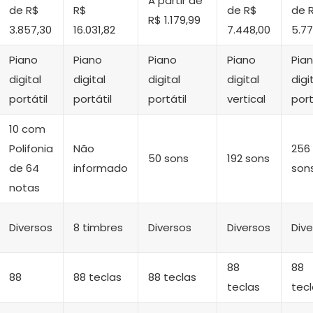
A partir de
de R$
R$
de R$
de 
R$ 1.179,99
3.857,30
16.031,82
7.448,00
5.77
Piano
Piano
Piano
Piano
Pia
digital
digital
digital
digital
digi
portátil
portátil
portátil
vertical
port
10 com
Polifonia
Não
256
50 sons
192 sons
de 64
informado
son
notas
Diversos
8 timbres
Diversos
Diversos
Dive
88
88
88
88 teclas
88 teclas
teclas
tec