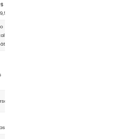
A partir de
R$
R$
R$ 1.762,00
9,58
2.359,90
no
Piano
Piano digital
tal
digital
portátil
átil
portátil
48 sons
64 sons
s
rsos
10 timbres
61 timbres
61 teclas
61 teclas
las