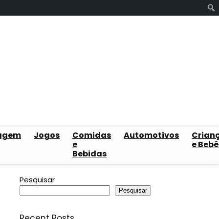
agem
Jogos
Comidas
Automotivos
Crian
e
e Bebê
Bebidas
Pesquisar
Pesquisar
Recent Posts