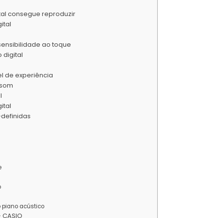
tal consegue reproduzir
ital
 sensibilidade ao toque
digital
el de experiência
 som
l
ital
-definidas
e
o
 piano acústico
– CASIO