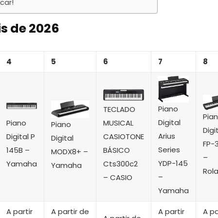
car!
is de 2026
4
5
6
7
8
Piano
TECLADO
Pia
Digital
Piano
MUSICAL
Piano
Digi
Arius
Digital P
CASIOTONE
Digital
FP-
Series
145B –
BÁSICO
MODX8+ –
–
YDP-145
Yamaha
Cts300c2
Yamaha
Rol
–
– CASIO
Yamaha
A partir
A partir de
A partir
A pa