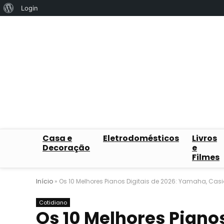
Sobre
Login
o
WordPress
Casa e
Eletrodomésticos
Livros
Decoração
e
Filmes
Início
»
Os 10 Melhores Pianos Digitais de 2026: Yamaha, Casi
Cotidiano
Os 10 Melhores Pianos