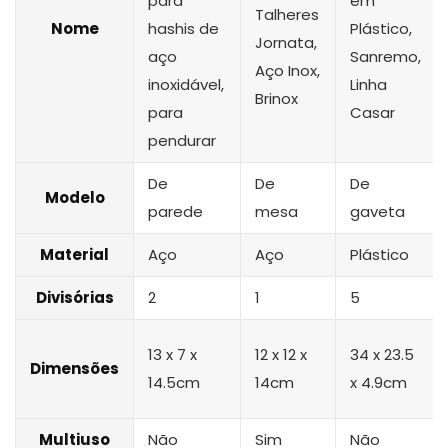
para
em
Talheres
Nome
hashis de
Plástico,
Jornata,
aço
Sanremo,
Aço Inox,
inoxidável,
Linha
Brinox
para
Casar
pendurar
De
De
De
Modelo
parede
mesa
gaveta
Material
Aço
Aço
Plástico
Divisórias
2
1
5
13 x 7 x
12 x 12 x
34 x 23.5
Dimensões
14.5cm
14cm
x 4.9cm
Multiuso
Não
Sim
Não