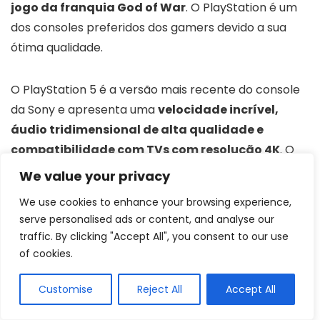
jogo da franquia God of War
. O PlayStation é um
dos consoles preferidos dos gamers devido a sua
ótima qualidade.
O PlayStation 5 é a versão mais recente do console
da Sony e apresenta uma
velocidade incrível,
áudio tridimensional de alta qualidade e
compatibilidade com TVs com resolução 4K
. O
jogo que acompanha este conjunto é o God of War
We value your privacy
Ragnarök, um jogo de aventura muito popular que
We use cookies to enhance your browsing experience,
oferece uma história imersiva e desafios muito
serve personalised ads or content, and analyse our
interessantes para o jogador.
traffic. By clicking "Accept All", you consent to our use
of cookies.
4
Copo Stanley
Customise
Reject All
Accept All