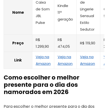
Caixa
de
Kindle
de Som
Lingerie
C
Nome
11ª
JBL
Sensual
St
geração
Pulse
Estilo
Sedutor
R$
R$
R
Preço
R$ 119,90
1.299,90
474,05
21
Veja na
Veja na
Veja na
Ve
Link
Amazon
Amazon
Amazon
A
Como escolher o melhor
presente para o dia dos
namorados em 2026
Para escolher o melhor presente para o dia dos