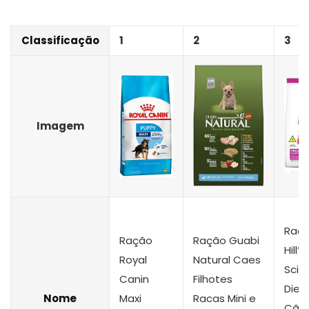
Classificação
1
2
3
Imagem
Raç
Ração
Ração Guabi
Hill’s
Royal
Natural Caes
Scie
Canin
Filhotes
Diet
Nome
Maxi
Racas Mini e
Cãe