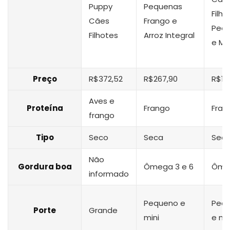
Puppy
Pequenas
Filho
Cães
Frango e
Peq
Filhotes
Arroz Integral
e Min
Preço
R$372,52
R$267,90
R$13
Aves e
Proteína
Frango
Fran
frango
Tipo
Seco
Seca
Sec
Não
Gordura boa
Ômega 3 e 6
Ôme
informado
Pequeno e
Peq
Porte
Grande
mini
e mi