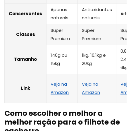
Apenas
Antioxidantes
Conservantes
Artif
naturais
naturais
Super
Super
Supe
Classes
Premium
Premium
Pre
0,8kg
140g ou
1kg, 10,1kg e
Tamanho
2,4kg
15kg
20kg
6kg
Veja na
Veja na
Veja
Link
Amazon
Amazon
Ama
Como escolher o melhor a
melhor ração para o filhote de
cachorro