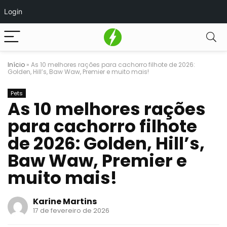
Login
Início
»
As 10 melhores rações para cachorro filhote de 2026:
Golden, Hill’s, Baw Waw, Premier e muito mais!
Pets
As 10 melhores rações
para cachorro filhote
de 2026: Golden, Hill’s,
Baw Waw, Premier e
muito mais!
Karine Martins
17 de fevereiro de 2026