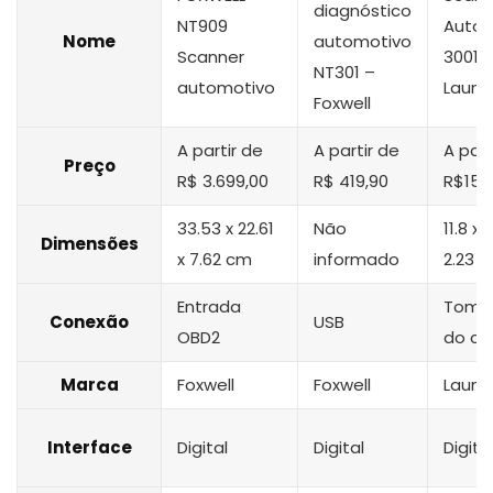
diagnóstico
NT909
Autom
Nome
automotivo
Scanner
3001 
NT301 –
automotivo
Launc
Foxwell
A partir de
A partir de
A part
Preço
R$ 3.699,00
R$ 419,90
R$153
33.53 x 22.61
Não
11.8 x 
Dimensões
x 7.62 cm
informado
2.23 
Entrada
Toma
Conexão
USB
OBD2
do ca
Marca
Foxwell
Foxwell
Launc
Interface
Digital
Digital
Digita