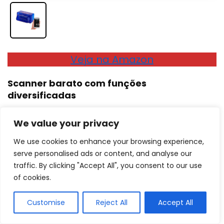
Veja na Amazon
Scanner barato com funções
diversificadas
Se você não pode gastar muito, mas precisa fazer a
We value your privacy
manutenção do carro, o scanner automotivo da
We use cookies to enhance your browsing experience,
Extraink é o que você precisa. Portátil,
este
serve personalised ads or content, and analyse our
aparelho lê os parâmetros de um carro e indica
traffic. By clicking "Accept All", you consent to our use
falhas no veículo
. Desse modo, você terá
of cookies.
informações claras sobre tensões na bateria,
sensores e injeção eletrônica por exemplo.
Customise
Reject All
Accept All