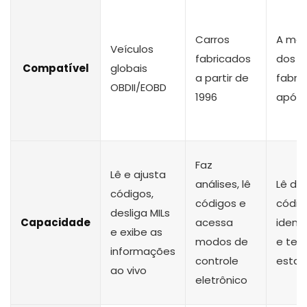
Carros
A mai
Veículos
fabricados
dos c
Compatível
globais
a partir de
fabri
OBDII/EOBD
1996
após 
Faz
Lê e ajusta
análises, lê
Lê de
códigos,
códigos e
códig
desliga MILs
Capacidade
acessa
ident
e exibe as
modos de
e tes
informações
controle
esta
ao vivo
eletrônico