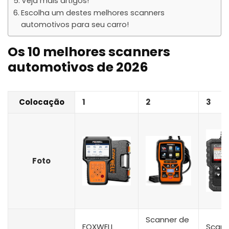
Veja mais artigos!
Escolha um destes melhores scanners
automotivos para seu carro!
Os 10 melhores scanners
automotivos de 2026
Colocação
1
2
3
Foto
Scanner de
FOXWELL
Scann