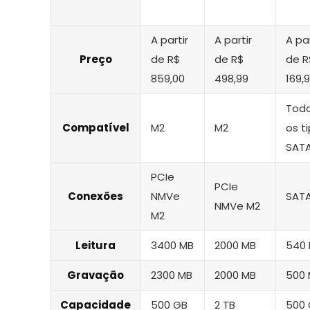
A partir
A partir
A par
Preço
de R$
de R$
de R
859,00
498,99
169,
Tod
Compatível
M2
M2
os t
SAT
PCIe
PCIe
Conexões
NMVe
SAT
NMVe M2
M2
Leitura
3400 MB
2000 MB
540
Gravação
2300 MB
2000 MB
500
Capacidade
500 GB
2 TB
500