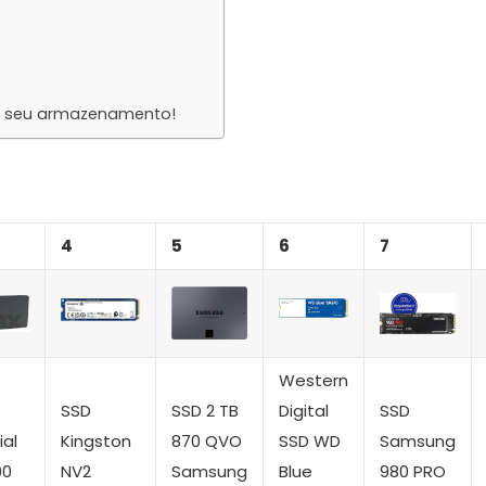
o seu armazenamento!
4
5
6
7
Western
SSD
SSD 2 TB
Digital
SSD
ial
Kingston
870 QVO
SSD WD
Samsung
00
NV2
Samsung
Blue
980 PRO