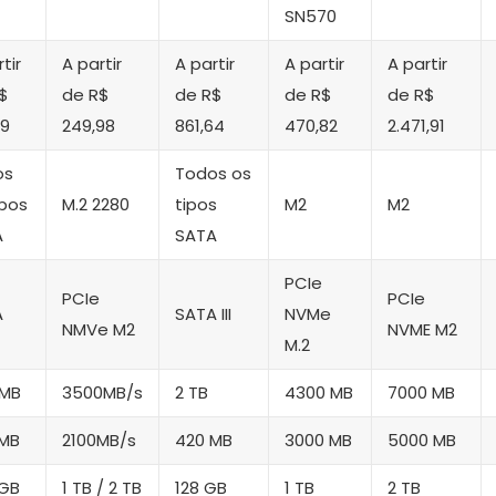
SN570
tir
A partir
A partir
A partir
A partir
$
de R$
de R$
de R$
de R$
99
249,98
861,64
470,82
2.471,91
os
Todos os
ipos
M.2 2280
tipos
M2
M2
A
SATA
PCIe
PCIe
PCIe
A
SATA III
NVMe
NMVe M2
NVME M2
M.2
 MB
3500MB/s
2 TB
4300 MB
7000 MB
 MB
2100MB/s
420 MB
3000 MB
5000 MB
 GB
1 TB / 2 TB
128 GB
1 TB
2 TB