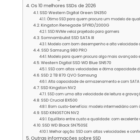
Os 10 melhores SSDs de 2026
SSD Western Digital Green SN350
Ótimo SSD para quem procura um modelo de quali
Kingston Renegade SFYRD/2000G
SSD NVMe veloz projetado para gamers
Somnambulist SSD SATA III
Modelo com bom desempenho e alta velocidade de
SSD Samsung 980 PRO
Modelo para quem procura algo mais avançado e
Western Digital SSD WD Blue SN570
SSD com altas velocidades e ótima capacidade
SSD 2 TB 870 QVO Samsung
Alta capacidade de armazenamento e com SATA II
SSD Kingston NV2
SSD com uma alta velocidade de leitura e gravaç
SSD Crucial BX500
Bom custo-benefício: modelo intermediário com ó
SSD KINGSTON NV2
Equilíbrio entre custo e qualidade: com excelent
SSD WD Black SN750SE
Melhor opção: SSD com altas velocidades e confi
Outras informações sobre SSD