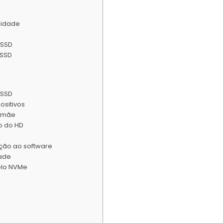
sidade
 SSD
 SSD
 SSD
ositivos
a mãe
o do HD
ação ao software
dade
elo NVMe