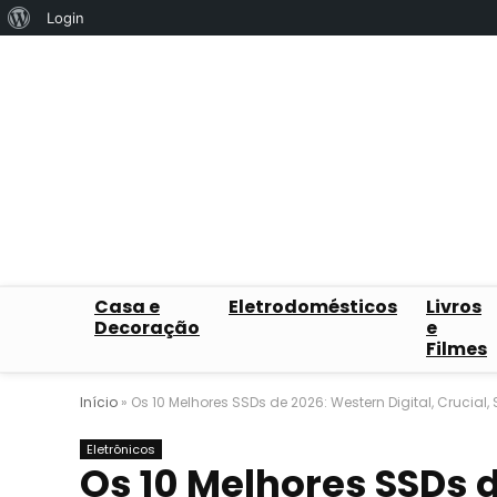
Sobre
Login
o
WordPress
Casa e
Eletrodomésticos
Livros
Decoração
e
Filmes
Início
»
Os 10 Melhores SSDs de 2026: Western Digital, Crucia
Eletrônicos
Os 10 Melhores SSDs d