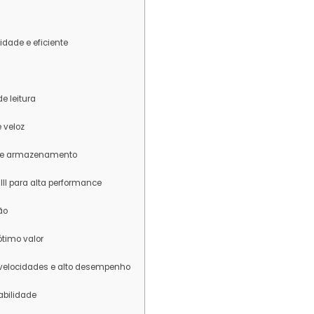
dade e eficiente
 leitura
 veloz
 de armazenamento
I para alta performance
ão
timo valor
e velocidades e alto desempenho
abilidade