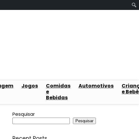
agem
Jogos
Comidas
Automotivos
Crian
e
e Bebê
Bebidas
Pesquisar
Pesquisar
Recent Posts