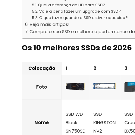
Qual a diferença do HD para SSD?
Vale a pena fazer um upgrade com SSD?
O que fazer quando o SSD estiver aquecido?
Veja mais artigos!
Compre o seu SSD e melhore a performance d
Os 10 melhores SSDs de 2026
Colocação
1
2
3
Foto
SSD WD
SSD
SSD
Nome
Black
KINGSTON
Cruc
SN750SE
NV2
BX5