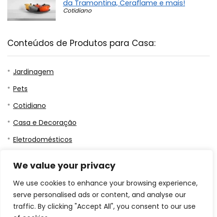
da Tramontina, Ceraflame e mais!
Cotidiano
Conteúdos de Produtos para Casa:
Jardinagem
Pets
Cotidiano
Casa e Decoração
Eletrodomésticos
Saúde e Beleza
We value your privacy
Eletrodomésticos
We use cookies to enhance your browsing experience,
Casa e Decoração
serve personalised ads or content, and analyse our
traffic. By clicking "Accept All", you consent to our use
Comidas e Bebidas