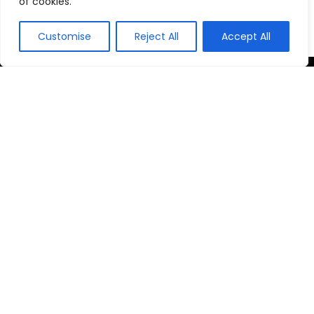
of cookies.
Jardinagem
Customise
Reject All
Accept All
2026 © Ache Hoje | Todos os Direitos Reservados
Como participante do Programa de Associados da Amazon
e Programa de Afiliados Mercado Livre, somos remunerados
pelas compras qualificadas efetuadas.
Links Úteis