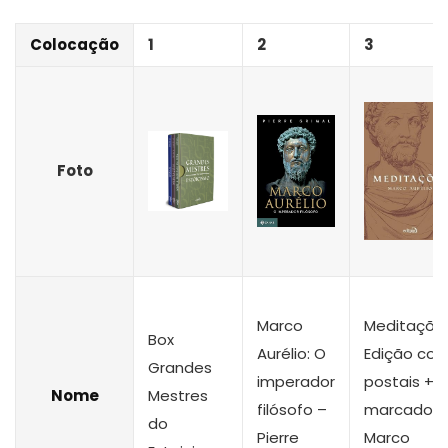
Colocação
1
2
3
Foto
Marco
Meditações
Box
Aurélio: O
Edição co
Grandes
imperador
postais +
Nome
Mestres
filósofo –
marcador 
do
Pierre
Marco