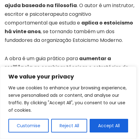
ajuda baseado na filosofia
. O autor é um instrutor,
escritor e psicoterapeuta cognitivo
comportamental que estuda e
aplica o estoicismo
há vinte anos
, se tornando também um dos
fundadores da organização Estoicismo Moderno.
A obra é um guia prático para
aumentar a
resiliência
ao combinar técnicas e estratégias de
mindfulness e aceitação com abordagens de
We value your privacy
prevenção e gerenciamento de estresse. O
We use cookies to enhance your browsing experience,
conteúdo ensina alguns exercícios
serve personalised ads or content, and analyse our
simples,
conceitos teóricos
e pesquisas que são
traffic. By clicking "Accept All", you consent to our use
utilizadas de base para as práticas, além de
of cookies.
proporcionar uma visão da resiliência a partir do
Customise
Reject All
Accept All
estoicismo.