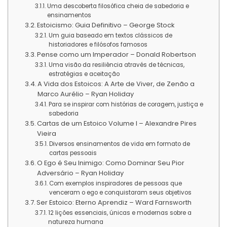
Uma descoberta filosófica cheia de sabedoria e
ensinamentos
Estoicismo: Guia Definitivo – George Stock
Um guia baseado em textos clássicos de
historiadores e filósofos famosos
Pense como um Imperador – Donald Robertson
Uma visão da resiliência através de técnicas,
estratégias e aceitação
A Vida dos Estoicos: A Arte de Viver, de Zenão a
Marco Aurélio – Ryan Holiday
Para se inspirar com histórias de coragem, justiça e
sabedoria
Cartas de um Estoico Volume I – Alexandre Pires
Vieira
Diversos ensinamentos de vida em formato de
cartas pessoais
O Ego é Seu Inimigo: Como Dominar Seu Pior
Adversário – Ryan Holiday
Com exemplos inspiradores de pessoas que
venceram o ego e conquistaram seus objetivos
Ser Estoico: Eterno Aprendiz – Ward Farnsworth
12 lições essenciais, únicas e modernas sobre a
natureza humana