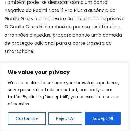
Também pode-se destacar como um ponto
negativo do Redmi Note 11 Pro Plus a ausência do
Gorilla Glass 5 para o vidro da traseira do dispositivo.
O Gorilla Glass 5 é conhecido por sua resistência a
arranhões e quedas, proporcionando uma camada
de proteção adicional para a parte traseira do
smartphone.
Sem essa proteção, o vidro da traseira do Redmi
We value your privacy
Note 11 Pro Plus pode ser mais suscetível a arranhões
We use cookies to enhance your browsing experience,
e danos em comparação com dispositivos que
serve personalised ads or content, and analyse our
possuem o Gorilla Glass 5 ou uma versão mais
traffic. By clicking "Accept All", you consent to our use
recente do vidro. Isso significa que os usuários
of cookies.
podem precisar ter mais cuidado ao manusear o
dispositivo ou considerar a utilização de capas
Customise
Reject All
Accept All
protetoras para evitar danos indesejados.