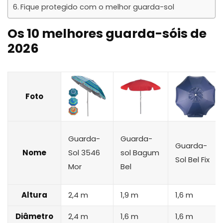
Fique protegido com o melhor guarda-sol
Os 10 melhores guarda-sóis de
2026
Foto
Guarda-
Guarda-
Guarda-
Nome
Sol 3546
sol Bagum
Sol Bel Fix
Mor
Bel
Altura
2,4 m
1,9 m
1,6 m
Diâmetro
2,4 m
1,6 m
1,6 m