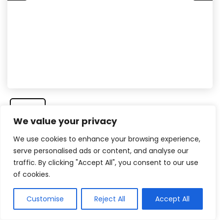
We value your privacy
We use cookies to enhance your browsing experience,
serve personalised ads or content, and analyse our
Veja na Americanas
traffic. By clicking "Accept All", you consent to our use
of cookies.
Ideal para pesca e atividades ao ar livre
Customise
Reject All
Accept All
O guarda-sol Bagum Bagre é perfeito para