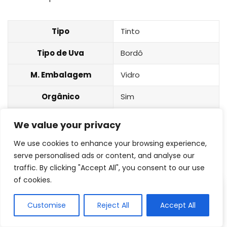
Tipo
Tinto
Tipo de Uva
Bordô
M. Embalagem
Vidro
Orgânico
Sim
Volume
1L
We value your privacy
8
We use cookies to enhance your browsing experience,
Suco Uva Branco Integral – Mitto
serve personalised ads or content, and analyse our
traffic. By clicking "Accept All", you consent to our use
of cookies.
Customise
Reject All
Accept All