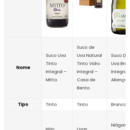
Suco de
Suco Uva
Uva Natural
Suco De
Tinto
Tinto Vidro
Uva Bra
Nome
Integral –
Integral –
Integral 
Mitto
Casa de
Aliança
Bento
Tipo
Tinto
Tinto
Branco
Niágara
Não
Uvas