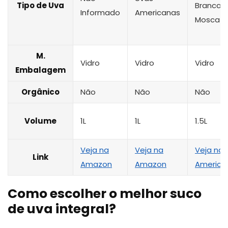
Tipo de Uva
Branca 
Informado
Americanas
Moscat
M.
Vidro
Vidro
Vidro
Embalagem
Orgânico
Não
Não
Não
Volume
1L
1L
1.5L
Veja na
Veja na
Veja na
Link
Amazon
Amazon
America
Como escolher o melhor suco
de uva integral?