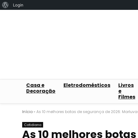
Sobre
Login
o
WordPress
Casa e
Eletrodomésticos
Livros
Decoração
e
Filmes
Início
»
As 10 melhores botas de segurança de 2026: Marluva
Cotidiano
As 10 melhores botas