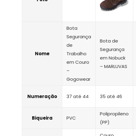
Bota
Segurança
Bota de
de
Segurança
Nome
Trabalho
em Nobuck
em Couro
– MARLUVAS
–
Gogowear
Numeração
37 até 44
35 até 46
Polipropileno
Biqueira
PVC
(PP)
Couro