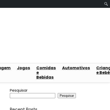
agem
Jogos
Comidas
Automotivos
Crian
e
e Bebê
Bebidas
Pesquisar
Pesquisar
Recent Posts