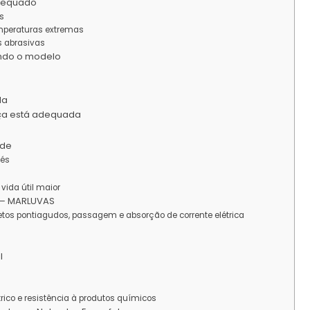
adequado
s
temperaturas extremas
s abrasivas
ando o modelo
da
nça está adequada
ade
pés
vida útil maior
 – MARLUVAS
jetos pontiagudos, passagem e absorção de corrente elétrica
l
trico e resistência à produtos químicos