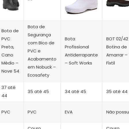
Bota de
Bota de
Segurança
PVC
Bota
BOT 02/42
com Bico de
Preta,
Profissional
Botina de
PVC e
Cano
Antiderrapante
Amarrar –
Acabamento
Médio –
– Soft Works
Fixtil
em Nobuck –
Nove 54
Ecosafety
37 até
35 até 45
34 até 45
35 até 44
44
PVC
PVC
EVA
Não possu
Couro
Couro