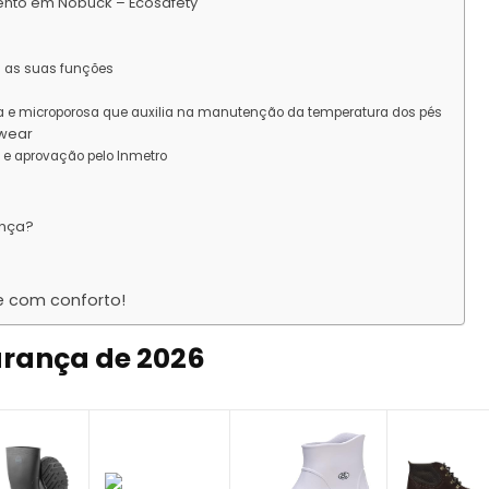
nto em Nobuck – Ecosafety
a as suas funções
brosa e microporosa que auxilia na manutenção da temperatura dos pés
owear
o e aprovação pelo Inmetro
ança?
e com conforto!
urança de 2026