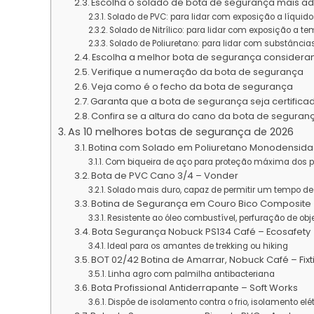
Escolha o solado de bota de segurança mais 
Solado de PVC: para lidar com exposição a líquido
Solado de Nitrílico: para lidar com exposição a 
Solado de Poliuretano: para lidar com substância
Escolha a melhor bota de segurança consider
Verifique a numeração da bota de segurança
Veja como é o fecho da bota de segurança
Garanta que a bota de segurança seja certifica
Confira se a altura do cano da bota de segura
As 10 melhores botas de segurança de 2026
Botina com Solado em Poliuretano Monodensid
Com biqueira de aço para proteção máxima dos 
Bota de PVC Cano 3/4 – Vonder
Solado mais duro, capaz de permitir um tempo de 
Botina de Segurança em Couro Bico Composite
Resistente ao óleo combustível, perfuração de ob
Bota Segurança Nobuck PS134 Café – Ecosafety
Ideal para os amantes de trekking ou hiking
BOT 02/42 Botina de Amarrar, Nobuck Café – Fixti
Linha agro com palmilha antibacteriana
Bota Profissional Antiderrapante – Soft Works
Dispõe de isolamento contra o frio, isolamento elé