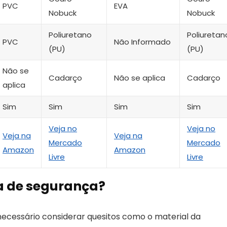
PVC
EVA
Nobuck
Nobuck
Poliuretano
Poliuretan
PVC
Não Informado
(PU)
(PU)
Não se
Cadarço
Não se aplica
Cadarço
aplica
Sim
Sim
Sim
Sim
Veja no
Veja no
Veja na
Veja na
Mercado
Mercado
Amazon
Amazon
Livre
Livre
a de segurança?
necessário considerar quesitos como o material da