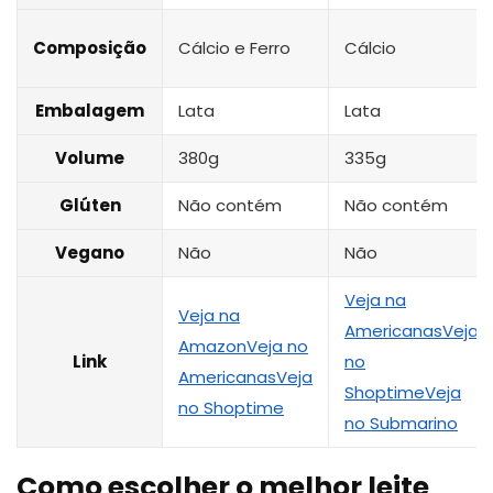
Composição
Cálcio e Ferro
Cálcio
Embalagem
Lata
Lata
Volume
380g
335g
Glúten
Não contém
Não contém
Vegano
Não
Não
Veja na
Veja na
Americanas
Veja
Amazon
Veja no
Link
no
Americanas
Veja
Shoptime
Veja
no Shoptime
no Submarino
Como escolher o melhor leite